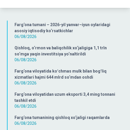
Farg‘ona tumani – 2026-yil yanvar–iyun oylaridagi
asosiy iqtisodiy ko‘rsatkichlar
06/08/2026
Qishloq, o‘rmon va baliqchilik xo‘jaligiga 1,1 trln
so‘mga yaqin investitsiya yo‘naltirildi
06/08/2026
Farg‘ona viloyatida koʻchmas mulk bilan bogʻliq
xizmatlari hajmi 644 mlrd so‘mdan oshdi
06/08/2026
Farg‘ona viloyatidan uzum eksporti 3,4 ming tonnani
tashkil etdi
06/08/2026
Farg‘ona tumanining qishloq xo‘jaligi raqamlarda
06/08/2026