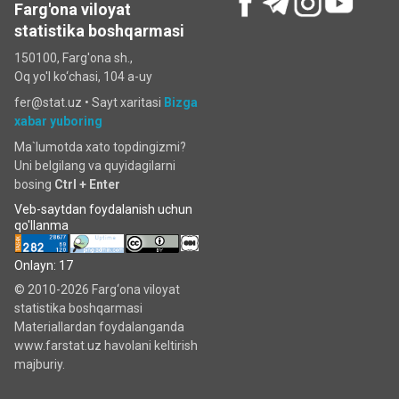
Farg'ona viloyat
statistika boshqarmasi
150100, Farg'ona sh.,
Oq yo'l ko‘chаsi, 104 a-uy
fer@stat.uz •
Sayt xaritasi
Bizga
xabar yuboring
Ma`lumotda xato topdingizmi?
Uni belgilang va quyidagilarni
bosing
Ctrl + Enter
Veb-saytdan foydalanish uchun
qo'llanma
Onlayn: 17
© 2010-2026 Farg‘ona viloyat
statistika boshqarmasi
Materiallardan foydalanganda
www.farstat.uz havolani keltirish
majburiy.