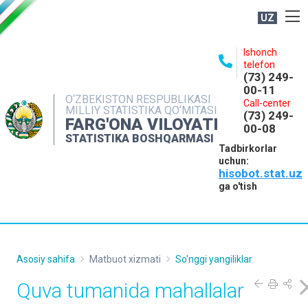
UZ
BOSHQARMA HAQIDA
Ishonch
telefon
OCHIQ MA'LUMOTLAR
(73) 249-
00-11
NASHRLAR
O‘ZBEKISTON RESPUBLIKASI
Call-center
MILLIY STATISTIKA QO‘MITASI
(73) 249-
INTERAKTIV XIZMATLAR
FARG'ONA VILOYATI
00-08
STATISTIKA BOSHQARMASI
MATBUOT XIZMATI
Tadbirkorlar
uchun:
MUROJAATLAR
hisobot.stat.uz
KONTAKTLAR
ga o'tish
Asosiy sahifa
Matbuot xizmati
So'nggi yangiliklar
Quva tumanida mahallalar