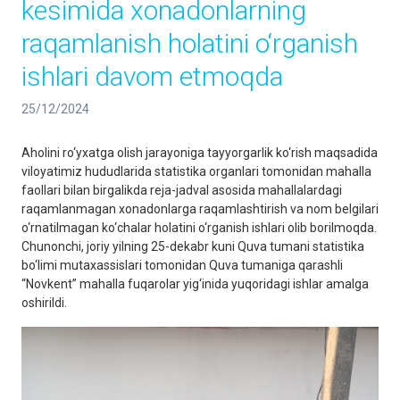
kesimida xonadonlarning
raqamlanish holatini o‘rganish
ishlari davom etmoqda
25/12/2024
Aholini ro‘yxatga olish jarayoniga tayyorgarlik ko‘rish maqsadida
viloyatimiz hududlarida statistika organlari tomonidan mahalla
faollari bilan birgalikda reja-jadval asosida mahallalardagi
raqamlanmagan xonadonlarga raqamlashtirish va nom belgilari
o‘rnatilmagan ko‘chalar holatini o‘rganish ishlari olib borilmoqda.
Chunonchi, joriy yilning 25-dekabr kuni Quva tumani statistika
bo‘limi mutaxassislari tomonidan Quva tumaniga qarashli
“Novkent” mahalla fuqarolar yig‘inida yuqoridagi ishlar amalga
oshirildi.