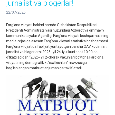
jurnalist va blogerlar!
22/07/2025
Farg‘ona viloyati hokimi hamda O‘zbekiston Respublikasi
Prezidenti Administratsiyasi huzuridagi Axborot va ommaviy
kommunikatsiyalar Agentligi Farg‘ona viloyati boshqarmasining
media-rejasiga asosan Farg‘ona viloyati statistika boshqarmasi
Farg‘ona viloyatida faoliyat yuritayotgan barcha OAV xodimlari,
jurnalist va blogerlarni 2025- yil 24-iyul kuni soat 10:00 da
o‘tkaziladigan “2025- yil 2-chorak yakunlari bo‘yicha Farg‘ona
viloyatining demografik ko‘rsatkichlari” mavzusiga
bag‘ishlangan matbuot anjumaniga taklif etadi.