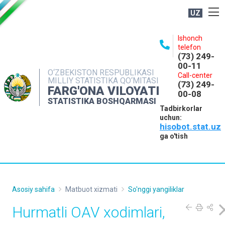
UZ
BOSHQARMA HAQIDA
Ishonch
telefon
OCHIQ MA'LUMOTLAR
(73) 249-
00-11
NASHRLAR
O‘ZBEKISTON RESPUBLIKASI
Call-center
MILLIY STATISTIKA QO‘MITASI
(73) 249-
INTERAKTIV XIZMATLAR
FARG'ONA VILOYATI
00-08
STATISTIKA BOSHQARMASI
MATBUOT XIZMATI
Tadbirkorlar
uchun:
MUROJAATLAR
hisobot.stat.uz
KONTAKTLAR
ga o'tish
Asosiy sahifa
Matbuot xizmati
So'nggi yangiliklar
Hurmatli OAV xodimlari,