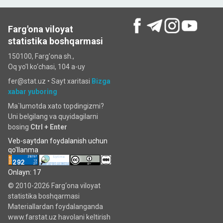
Farg'ona viloyat
statistika boshqarmasi
150100, Farg'ona sh.,
Oq yo'l ko‘chаsi, 104 a-uy
fer@stat.uz •
Sayt xaritasi
Bizga
xabar yuboring
Ma`lumotda xato topdingizmi?
Uni belgilang va quyidagilarni
bosing
Ctrl + Enter
Veb-saytdan foydalanish uchun
qo'llanma
Onlayn: 17
© 2010-2026 Farg‘ona viloyat
statistika boshqarmasi
Materiallardan foydalanganda
www.farstat.uz havolani keltirish