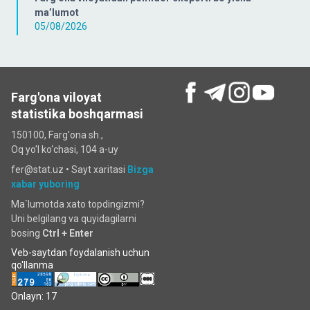
ma’lumot
05/08/2026
Farg'ona viloyat
statistika boshqarmasi
150100, Farg'ona sh.,
Oq yo'l ko‘chаsi, 104 a-uy
fer@stat.uz •
Sayt xaritasi
Bizga
xabar yuboring
Ma`lumotda xato topdingizmi?
Uni belgilang va quyidagilarni
bosing
Ctrl + Enter
Veb-saytdan foydalanish uchun
qo'llanma
Onlayn: 17