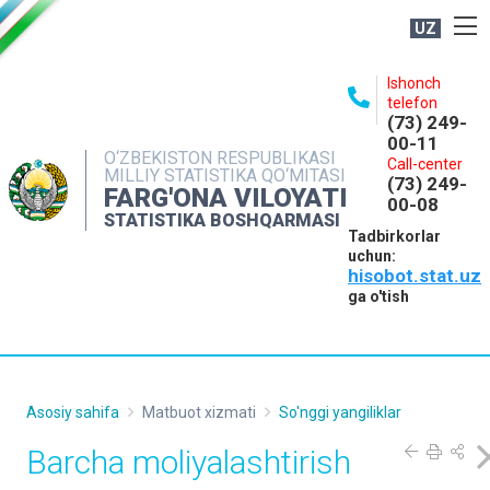
UZ
BOSHQARMA HAQIDA
Ishonch
telefon
OCHIQ MA'LUMOTLAR
(73) 249-
00-11
NASHRLAR
O‘ZBEKISTON RESPUBLIKASI
Call-center
MILLIY STATISTIKA QO‘MITASI
(73) 249-
INTERAKTIV XIZMATLAR
FARG'ONA VILOYATI
00-08
STATISTIKA BOSHQARMASI
MATBUOT XIZMATI
Tadbirkorlar
uchun:
MUROJAATLAR
hisobot.stat.uz
KONTAKTLAR
ga o'tish
Asosiy sahifa
Matbuot xizmati
So'nggi yangiliklar
Barcha moliyalashtirish