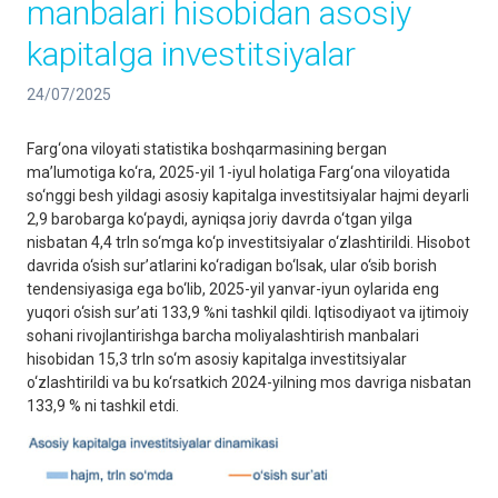
manbalari hisobidan asosiy
kapitalga investitsiyalar
24/07/2025
Farg‘ona viloyati statistika boshqarmasining bergan
ma’lumotiga ko‘ra, 2025-yil 1-iyul holatiga Farg‘ona viloyatida
so‘nggi besh yildagi asosiy kapitalga investitsiyalar hajmi deyarli
2,9 barobarga ko‘paydi, ayniqsa joriy davrda o‘tgan yilga
nisbatan 4,4 trln so‘mga ko‘p investitsiyalar o‘zlashtirildi. Hisobot
davrida o‘sish sur’atlarini ko‘radigan bo‘lsak, ular o‘sib borish
tendensiyasiga ega bo‘lib, 2025-yil yanvar-iyun oylarida eng
yuqori o‘sish sur’ati 133,9 %ni tashkil qildi. Iqtisodiyaot va ijtimoiy
sohani rivojlantirishga barcha moliyalashtirish manbalari
hisobidan 15,3 trln so‘m asosiy kapitalga investitsiyalar
o‘zlashtirildi va bu ko‘rsatkich 2024-yilning mos davriga nisbatan
133,9 % ni tashkil etdi.