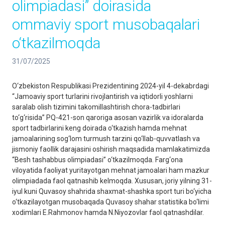
olimpiadasi” doirasida
ommaviy sport musobaqalari
o‘tkazilmoqda
31/07/2025
O‘zbekiston Respublikasi Prezidentining 2024-yil 4-dekabrdagi
“Jamoaviy sport turlarini rivojlantirish va iqtidorli yoshlarni
saralab olish tizimini takomillashtirish chora-tadbirlari
to‘g‘risida” PQ-421-son qaroriga asosan vazirlik va idoralarda
sport tadbirlarini keng doirada o‘tkazish hamda mehnat
jamoalarining sog‘lom turmush tarzini qo‘llab-quvvatlash va
jismoniy faollik darajasini oshirish maqsadida mamlakatimizda
“Besh tashabbus olimpiadasi” o‘tkazilmoqda. Farg‘ona
viloyatida faoliyat yuritayotgan mehnat jamoalari ham mazkur
olimpiadada faol qatnashib kelmoqda. Xususan, joriy yilning 31-
iyul kuni Quvasoy shahrida shaxmat-shashka sport turi bo‘yicha
o‘tkazilayotgan musobaqada Quvasoy shahar statistika bo‘limi
xodimlari E.Rahmonov hamda N.Niyozovlar faol qatnashdilar.