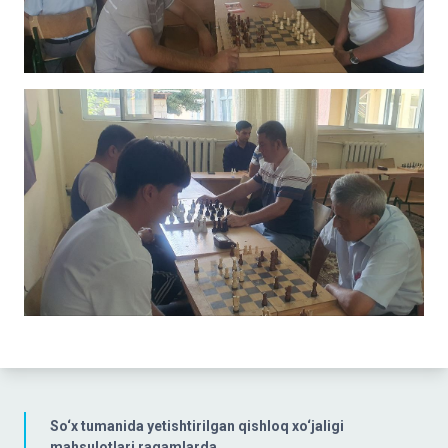
So‘x tumanida yetishtirilgan qishloq xo‘jaligi
mahsulotlari raqamlarda