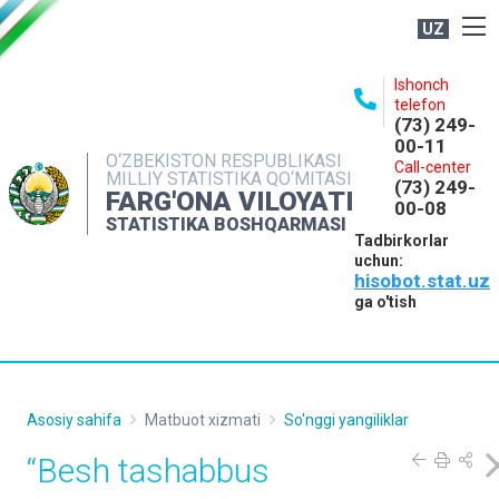
UZ
BOSHQARMA HAQIDA
Ishonch
telefon
OCHIQ MA'LUMOTLAR
(73) 249-
00-11
NASHRLAR
O‘ZBEKISTON RESPUBLIKASI
Call-center
MILLIY STATISTIKA QO‘MITASI
(73) 249-
INTERAKTIV XIZMATLAR
FARG'ONA VILOYATI
00-08
STATISTIKA BOSHQARMASI
MATBUOT XIZMATI
Tadbirkorlar
uchun:
MUROJAATLAR
hisobot.stat.uz
KONTAKTLAR
ga o'tish
Asosiy sahifa
Matbuot xizmati
So'nggi yangiliklar
“Besh tashabbus