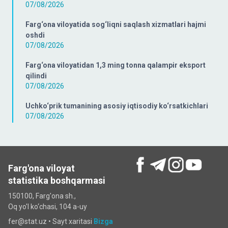
07/08/2026
Farg‘ona viloyatida sog‘liqni saqlash xizmatlari hajmi
oshdi
07/08/2026
Farg‘ona viloyatidan 1,3 ming tonna qalampir eksport
qilindi
07/08/2026
Uchko‘prik tumanining asosiy iqtisodiy ko‘rsatkichlari
07/08/2026
Farg'ona viloyat
statistika boshqarmasi
150100, Farg'ona sh.,
Oq yo'l ko‘chаsi, 104 a-uy
fer@stat.uz •
Sayt xaritasi
Bizga