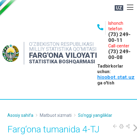
UZ
BOSHQARMA HAQIDA
Ishonch
telefon
OCHIQ MA'LUMOTLAR
(73) 249-
00-11
NASHRLAR
O‘ZBEKISTON RESPUBLIKASI
Call-center
MILLIY STATISTIKA QO‘MITASI
(73) 249-
INTERAKTIV XIZMATLAR
FARG'ONA VILOYATI
00-08
STATISTIKA BOSHQARMASI
MATBUOT XIZMATI
Tadbirkorlar
uchun:
MUROJAATLAR
hisobot.stat.uz
KONTAKTLAR
ga o'tish
Asosiy sahifa
Matbuot xizmati
So'nggi yangiliklar
Farg‘ona tumanida 4-TJ