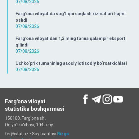
07/08/2026
Farg‘ona viloyatida sog‘liqni saqlash xizmatlari hajmi
oshdi
07/08/2026
Farg‘ona viloyatidan 1,3 ming tonna qalampir eksport
qilindi
07/08/2026
Uchko‘prik tumanining asosiy iqtisodiy ko‘rsatkichlari
07/08/2026
Farg'ona viloyat
statistika boshqarmasi
150100, Farg'ona sh.,
Oq yo'l ko‘chаsi, 104 a-uy
fer@stat.uz •
Sayt xaritasi
Bizga