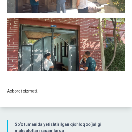
Axborot xizmati.
So‘x tumanida yetishtirilgan qishloq xo‘jaligi
mahsulotlari raqamlarda