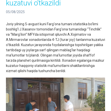
kuzatuvi o‘tkazildi
05/08/2025
Joriy yilning 5-avgust kuni Farg‘ona tumani statistika bo‘limi
boshlig‘I J.Xasanov tomonidan Farg‘ona tumanidagi “Tinchlik”
va “Marg‘ilon” MFYda istiqomat qiluvchi A.Xojimatov va
A.Mirmarovlar xonadonlarida 4-TJ (turar joy) tanlanma kuzatuvi
o‘tkazildi. Kuzatuv jarayonida foydalanishga topshirilgan yakka
tartibdagi uy joylarga sarf qilingan mablag‘lar haqidagi
ma’lumotlar to‘plandi. Olingan ma’lumotlar joyida shaffof
tarzda planshet qurilmasiga kiritildi. Xonadon egalariga mazkur
kuzatuv haqqoniy statistik ma’lumotlarni shakllantirishga
xizmat qilishi haqida tushuncha berildi.