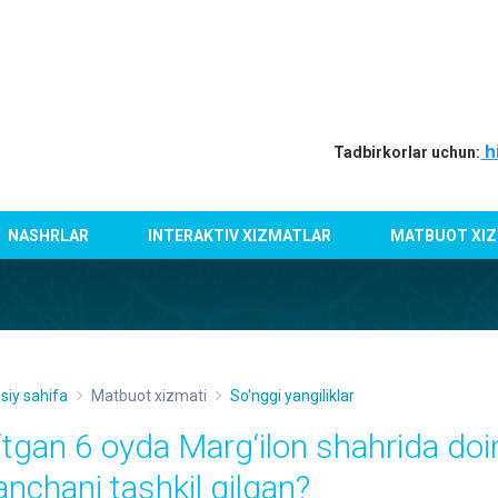
h
Tadbirkorlar uchun:
NASHRLAR
INTERAKTIV XIZMATLAR
MATBUOT XIZ
siy sahifa
Matbuot xizmati
So'nggi yangiliklar
‘tgan 6 oyda Marg‘ilon shahrida doi
anchani tashkil qilgan?