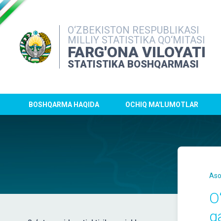
O‘ZBEKISTON RESPUBLIKASI
MILLIY STATISTIKA QO‘MITASI
FARG'ONA VILOYATI
STATISTIKA BOSHQARMASI
BOSHQARMA HAQIDA
OCHIQ MA'LUMOTLAR
Aso
O
q