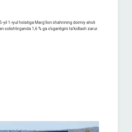
yil 1-iyul holatiga Marg‘ilon shahrining doimiy aholi
lan solishtirganda 1,6 % ga o‘sganligini ta’kidlash zarur.