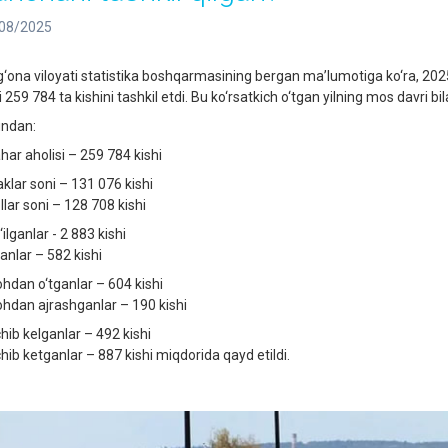
08/2025
g‘ona viloyati statistika boshqarmasining bergan ma’lumotiga ko‘ra, 2025-
 259 784 ta kishini tashkil etdi. Bu ko‘rsatkich o‘tgan yilning mos davri bi
ndan:
har aholisi – 259 784 kishi
aklar soni – 131 076 kishi
llar soni – 128 708 kishi
ilganlar - 2 883 kishi
anlar – 582 kishi
ohdan o‘tganlar – 604 kishi
ohdan ajrashganlar – 190 kishi
chib kelganlar – 492 kishi
chib ketganlar – 887 kishi miqdorida qayd etildi.