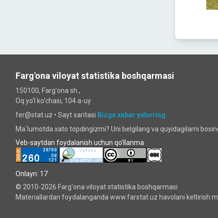
Farg'ona viloyat statistika boshqarmasi
150100, Farg'ona sh.,
Oq yo'l ko‘chаsi, 104 a-uy
fer@stat.uz •
Sayt xaritasi
Bizga xabar yuboring
Ma`lumotda xato topdingizmi? Uni belgilang va quyidagilarni bosi
Veb-saytdan foydalanish uchun qo'llanma
Onlayn: 17
© 2010-2026 Farg‘ona viloyat statistika boshqarmasi
Materiallardan foydalanganda www.farstat.uz havolani keltirish ma