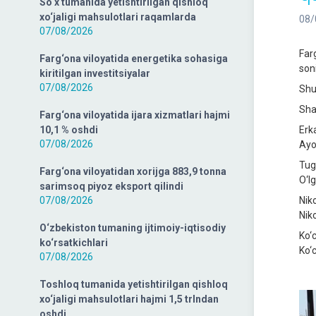
So‘x tumanida yetishtirilgan qishloq
xo‘jaligi mahsulotlari raqamlarda
08/
07/08/2026
Far
Farg‘ona viloyatida energetika sohasiga
soni
kiritilgan investitsiyalar
07/08/2026
Shu
Sha
Farg‘ona viloyatida ijara xizmatlari hajmi
10,1 % oshdi
Erk
07/08/2026
Ayo
Tug‘
Farg‘ona viloyatidan xorijga 883,9 tonna
O‘lg
sarimsoq piyoz eksport qilindi
07/08/2026
Nik
Nik
O‘zbekiston tumaning ijtimoiy-iqtisodiy
Ko‘
ko‘rsatkichlari
Ko‘
07/08/2026
Toshloq tumanida yetishtirilgan qishloq
xo‘jaligi mahsulotlari hajmi 1,5 trlndan
oshdi