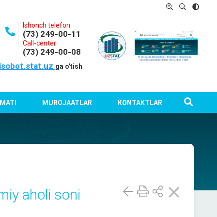
Ishonch telefon
(73) 249-00-11
Call-center
(73) 249-00-08
isobot.stat.uz
ga o'tish
MATI
MUROJAATLAR
KONTAKTLAR
miy aholi soni