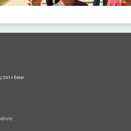
ng
Ctrl + Enter
jburiy.