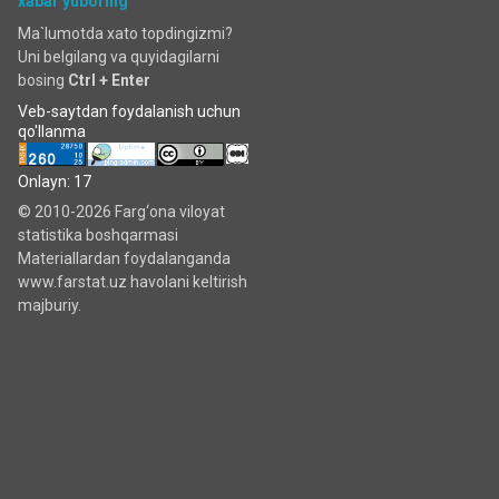
xabar yuboring
Ma`lumotda xato topdingizmi?
Uni belgilang va quyidagilarni
bosing
Ctrl + Enter
Veb-saytdan foydalanish uchun
qo'llanma
Onlayn: 17
© 2010-2026 Farg‘ona viloyat
statistika boshqarmasi
Materiallardan foydalanganda
www.farstat.uz havolani keltirish
majburiy.