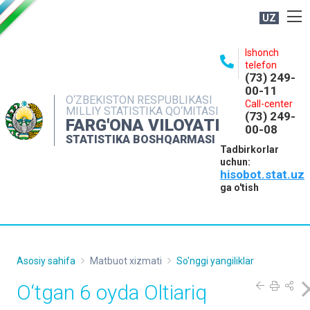
UZ
BOSHQARMA HAQIDA
Ishonch
telefon
OCHIQ MA'LUMOTLAR
(73) 249-
00-11
NASHRLAR
O‘ZBEKISTON RESPUBLIKASI
Call-center
MILLIY STATISTIKA QO‘MITASI
(73) 249-
INTERAKTIV XIZMATLAR
FARG'ONA VILOYATI
00-08
STATISTIKA BOSHQARMASI
MATBUOT XIZMATI
Tadbirkorlar
uchun:
MUROJAATLAR
hisobot.stat.uz
KONTAKTLAR
ga o'tish
Asosiy sahifa
Matbuot xizmati
So'nggi yangiliklar
O‘tgan 6 oyda Oltiariq