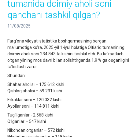
tumanida doimiy aholi soni
qanchani tashkil qilgan?
11/08/2025
Farg‘ona viloyati statistika boshqarmasining bergan
ma’lumotiga ko‘ra, 2025-yil 1-iyul holatiga Oltiariq tumanining
doimiy aholi soni 234 843 ta kishini tashkil etdi. Bu ko‘rsatkich
o‘tgan yilning mos davri bilan solishtirganda 1,9 % ga o‘sganligini
ta’kidlash zarur.
Shundan:
Shahar aholisi – 175 612 kishi
Qishloq aholisi – 59 231 kishi
Erkaklar soni – 120 032 kishi
Ayollar soni – 114 811 kishi
Tug‘ilganlar - 2 568 kishi
O‘lganlar – 547 kishi
Nikohdan o‘tganlar – 572 kishi
Nikohdan ajrashganlar – 118 kishi