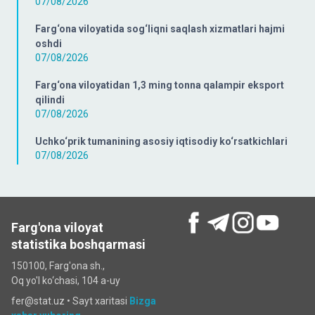
07/08/2026
Farg‘ona viloyatida sog‘liqni saqlash xizmatlari hajmi
oshdi
07/08/2026
Farg‘ona viloyatidan 1,3 ming tonna qalampir eksport
qilindi
07/08/2026
Uchko‘prik tumanining asosiy iqtisodiy ko‘rsatkichlari
07/08/2026
Farg'ona viloyat
statistika boshqarmasi
150100, Farg'ona sh.,
Oq yo'l ko‘chаsi, 104 a-uy
fer@stat.uz •
Sayt xaritasi
Bizga