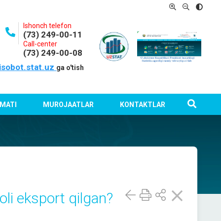
Ishonch telefon
(73) 249-00-11
Call-center
(73) 249-00-08
isobot.stat.uz
ga o'tish
MATI
MUROJAATLAR
KONTAKTLAR
oli eksport qilgan?