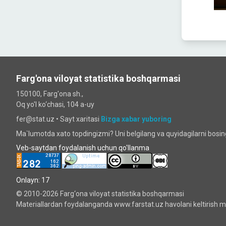
Farg'ona viloyat statistika boshqarmasi
150100, Farg'ona sh.,
Oq yo'l ko‘chаsi, 104 a-uy
fer@stat.uz •
Sayt xaritasi
Bizga xabar yuboring
Ma`lumotda xato topdingizmi? Uni belgilang va quyidagilarni bosi
Veb-saytdan foydalanish uchun qo'llanma
Onlayn: 17
© 2010-2026 Farg‘ona viloyat statistika boshqarmasi
Materiallardan foydalanganda www.farstat.uz havolani keltirish ma