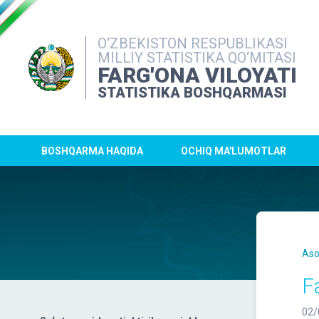
O‘ZBEKISTON RESPUBLIKASI
MILLIY STATISTIKA QO‘MITASI
FARG'ONA VILOYATI
STATISTIKA BOSHQARMASI
BOSHQARMA HAQIDA
OCHIQ MA'LUMOTLAR
Aso
F
02/