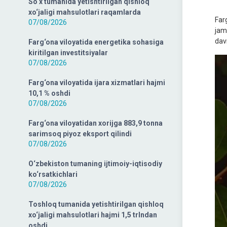
So‘x tumanida yetishtirilgan qishloq
xo‘jaligi mahsulotlari raqamlarda
Far
07/08/2026
jam
dav
Farg‘ona viloyatida energetika sohasiga
kiritilgan investitsiyalar
07/08/2026
Farg‘ona viloyatida ijara xizmatlari hajmi
10,1 % oshdi
07/08/2026
Farg‘ona viloyatidan xorijga 883,9 tonna
sarimsoq piyoz eksport qilindi
07/08/2026
O‘zbekiston tumaning ijtimoiy-iqtisodiy
ko‘rsatkichlari
07/08/2026
Toshloq tumanida yetishtirilgan qishloq
xo‘jaligi mahsulotlari hajmi 1,5 trlndan
oshdi