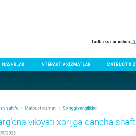
h
Tadbirkorlar uchun:
NASHRLAR
INTERAKTIV XIZMATLAR
MATBUOT XIZ
siy sahifa
Matbuot xizmati
So'nggi yangiliklar
arg‘ona viloyati xorijga qancha shaft
09/2025