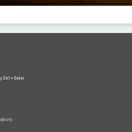
ng
Ctrl + Enter
jburiy.