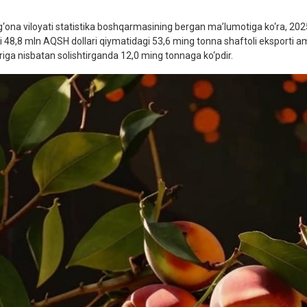
g‘ona viloyati statistika boshqarmasining bergan ma’lumotiga ko‘ra, 2025- 
i 48,8 mln AQSH dollari qiymatidagi 53,6 ming tonna shaftoli eksporti am
riga nisbatan solishtirganda 12,0 ming tonnaga ko‘pdir.