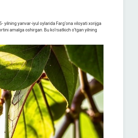
yilning yanvar-iyul oylarida Farg‘ona viloyati xorijga
tini amalga oshirgan. Bu ko‘rsatkich o‘tgan yilning