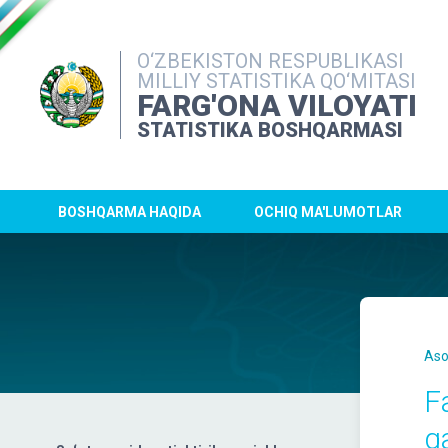
O‘ZBEKISTON RESPUBLIKASI
MILLIY STATISTIKA QO‘MITASI
FARG'ONA VILOYATI
STATISTIKA BOSHQARMASI
BOSHQARMA HAQIDA
OCHIQ MA'LUMOTLAR
Aso
F
q