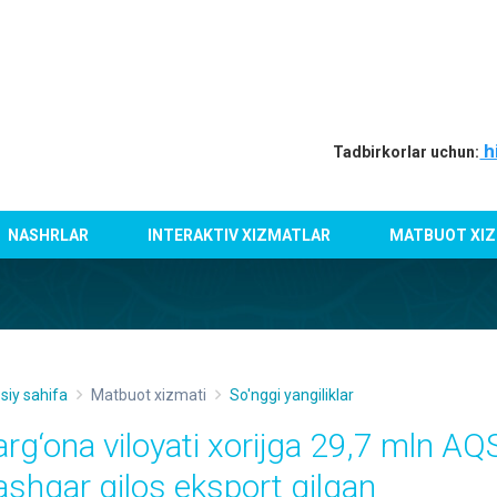
h
Tadbirkorlar uchun:
NASHRLAR
INTERAKTIV XIZMATLAR
MATBUOT XIZ
siy sahifa
Matbuot xizmati
So'nggi yangiliklar
arg‘ona viloyati xorijga 29,7 mln AQ
ashqar gilos eksport qilgan