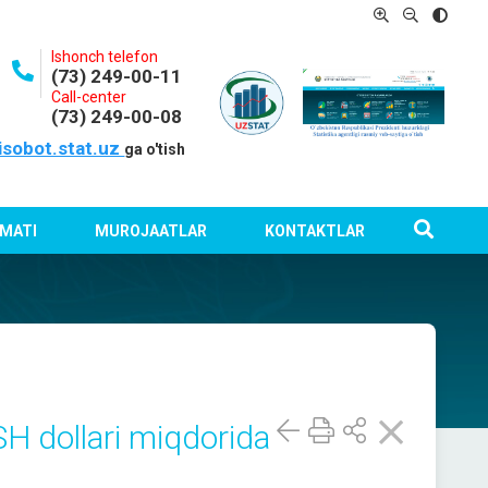
Ishonch telefon
(73) 249-00-11
Call-center
(73) 249-00-08
isobot.stat.uz
ga o'tish
MATI
MUROJAATLAR
KONTAKTLAR
SH dollari miqdorida