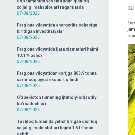
So‘x tumanida yetishtirilgan qishloq
xo‘jaligi mahsulotlari raqamlarda
02/
07/08/2026
Far
Farg‘ona viloyatida energetika sohasiga
jam
kiritilgan investitsiyalar
mos
07/08/2026
Farg‘ona viloyatida ijara xizmatlari hajmi
10,1 % oshdi
07/08/2026
Farg‘ona viloyatidan xorijga 883,9 tonna
sarimsoq piyoz eksport qilindi
07/08/2026
O‘zbekiston tumaning ijtimoiy-iqtisodiy
ko‘rsatkichlari
07/08/2026
Toshloq tumanida yetishtirilgan qishloq
xo‘jaligi mahsulotlari hajmi 1,5 trlndan
oshdi