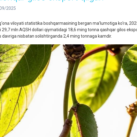
09/2025
g‘ona viloyati statistika boshqarmasining bergan ma’lumotiga ko‘ra, 2025- 
i 29,7 mln AQSH dollari qiymatidagi 18,6 ming tonna qashqar gilos ekspor
 davriga nisbatan solishtirganda 2,4 ming tonnaga kamdir.