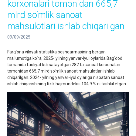
korxonalari tomonidan 665,7
mlrd so‘mlik sanoat
mahsulotlari ishlab chiqarilgan
09/09/2025
Farg‘ona viloyati statistika boshqarmasining bergan
ma’lumotiga ko‘ra, 2025- yilning yanvar-iyul oylarida Bag‘dod
tumanida faoliyat ko‘rsatayotgan 282 ta sanoat korxonalari
tomonidan 665,7 mlrd so‘mlik sanoat mahsulotlari ishlab
chiqarilgan. 2024- yilning yanvar-iyul oylariga nisbatan sanoat
ishlab chiqarishining fizik hajmi indeksi 104,9 % ni tashkil etgan.