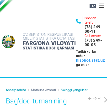
UZ
BOSHQARMA HAQIDA
Ishonch
telefon
OCHIQ MA'LUMOTLAR
(73) 249-
00-11
NASHRLAR
O‘ZBEKISTON RESPUBLIKASI
Call-center
MILLIY STATISTIKA QO‘MITASI
(73) 249-
INTERAKTIV XIZMATLAR
FARG'ONA VILOYATI
00-08
STATISTIKA BOSHQARMASI
MATBUOT XIZMATI
Tadbirkorlar
uchun:
MUROJAATLAR
hisobot.stat.uz
KONTAKTLAR
ga o'tish
Asosiy sahifa
Matbuot xizmati
So'nggi yangiliklar
Bag‘dod tumanining