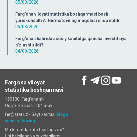
05/08/2026
Farg‘ona viloyati statistika boshqarmasi bosh
yuriskonsulti A. Nurmatovning maqolasi chop etildi
05/08/2026
Farg‘ona shahrida asosiy kapitalga qancha investitsiya
o‘zlashtirildi?
04/08/2026
Farg'ona viloyat
statistika boshqarmasi
150100, Farg'ona sh.,
Oq yo'l ko‘chаsi, 104 a-uy
fer@stat.uz •
Sayt xaritasi
Bizga
xabar yuboring
Ma`lumotda xato topdingizmi?
Uni belgilang va quyidagilarni