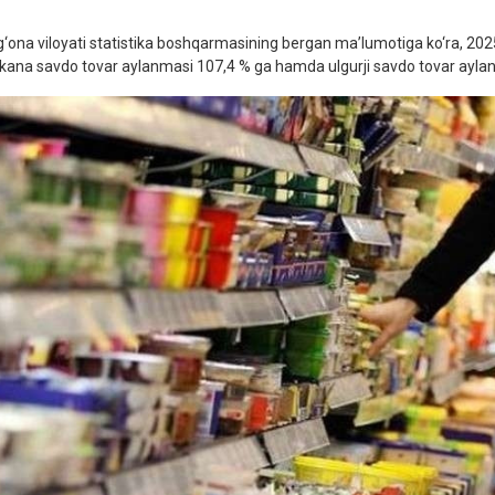
g‘ona viloyati statistika boshqarmasining bergan ma’lumotiga ko‘ra, 2025
kana savdo tovar aylanmasi 107,4 % ga hamda ulgurji savdo tovar aylanm