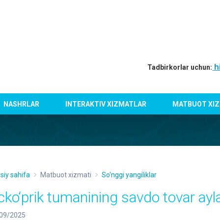
h
Tadbirkorlar uchun:
NASHRLAR
INTERAKTIV XIZMATLAR
MATBUOT XIZ
siy sahifa
Matbuot xizmati
So'nggi yangiliklar
cko‘prik tumanining savdo tovar ay
09/2025