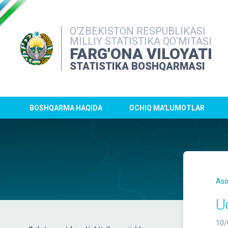
O‘ZBEKISTON RESPUBLIKASI
MILLIY STATISTIKA QO‘MITASI
FARG'ONA VILOYATI
STATISTIKA BOSHQARMASI
BOSHQARMA HAQIDA
OCHIQ MA'LUMOTLAR
Aso
U
10/