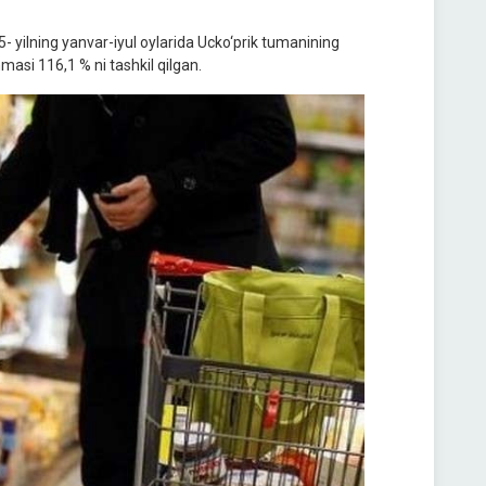
- yilning yanvar-iyul oylarida Ucko‘prik tumanining
asi 116,1 % ni tashkil qilgan.