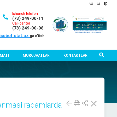
Ishonch telefon
(73) 249-00-11
Call-center
(73) 249-00-08
isobot.stat.uz
ga o'tish
MATI
MUROJAATLAR
KONTAKTLAR
lanmasi raqamlarda