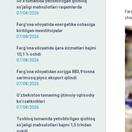
So‘x tumanida yetishtirilgan qishloq
xo‘jaligi mahsulotlari raqamlarda
Far
07/08/2026
cha
Farg‘ona viloyatida energetika sohasiga
kiritilgan investitsiyalar
07/08/2026
Farg‘ona viloyatida ijara xizmatlari hajmi
10,1 % oshdi
07/08/2026
Farg‘ona viloyatidan xorijga 883,9 tonna
sarimsoq piyoz eksport qilindi
07/08/2026
O‘zbekiston tumaning ijtimoiy-iqtisodiy
ko‘rsatkichlari
07/08/2026
Toshloq tumanida yetishtirilgan qishloq
xo‘jaligi mahsulotlari hajmi 1,5 trlndan
oshdi