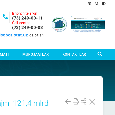
Ishonch telefon
(73) 249-00-11
Call-center
(73) 249-00-08
isobot.stat.uz
ga o'tish
MATI
MUROJAATLAR
KONTAKTLAR
ajmi 121,4 mlrd