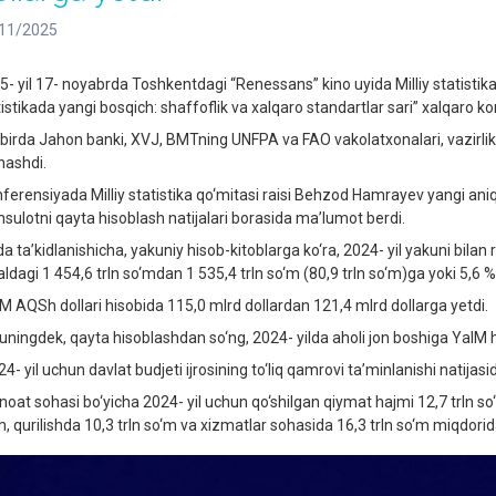
11/2025
5- yil 17- noyabrda Toshkentdagi “Renessans” kino uyida Milliy statistika 
tistikada yangi bosqich: shaffoflik va xalqaro standartlar sari” xalqaro k
birda Jahon banki, XVJ, BMTning UNFPA va FAO vakolatxonalari, vazirlik 
nashdi.
ferensiyada Milliy statistika qo‘mitasi raisi Behzod Hamrayev yangi aniq
sulotni qayta hisoblash natijalari borasida ma’lumot berdi.
a ta’kidlanishicha, yakuniy hisob-kitoblarga ko‘ra, 2024- yil yakuni bilan
ldagi 1 454,6 trln so‘mdan 1 535,4 trln so‘m (80,9 trln so‘m)ga yoki 5,6 % 
M AQSh dollari hisobida 115,0 mlrd dollardan 121,4 mlrd dollarga yetdi.
ningdek, qayta hisoblashdan so‘ng, 2024- yilda aholi jon boshiga YaIM ha
- yil uchun davlat budjeti ijrosining to‘liq qamrovi ta’minlanishi natijasi
oat sohasi bo‘yicha 2024- yil uchun qo‘shilgan qiymat hajmi 12,7 trln so‘
m, qurilishda 10,3 trln so‘m va xizmatlar sohasida 16,3 trln so‘m miqdori