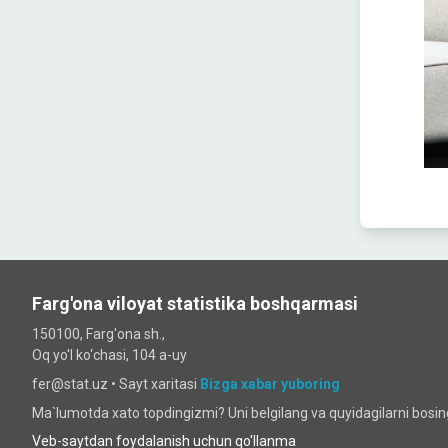
Farg'ona viloyat statistika boshqarmasi
150100, Farg'ona sh.,
Oq yo'l ko‘chаsi, 104 a-uy
fer@stat.uz •
Sayt xaritasi
Bizga xabar yuboring
Ma`lumotda xato topdingizmi? Uni belgilang va quyidagilarni bosi
Veb-saytdan foydalanish uchun qo'llanma