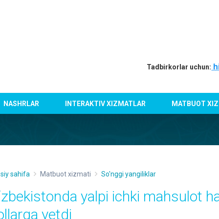
h
Tadbirkorlar uchun:
NASHRLAR
INTERAKTIV XIZMATLAR
MATBUOT XIZ
siy sahifa
Matbuot xizmati
So'nggi yangiliklar
‘zbekistonda yalpi ichki mahsulot h
ollarga yetdi