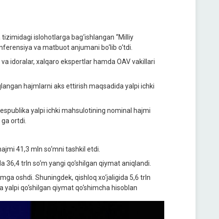
tizimidagi islohotlarga bag‘ishlangan “Milliy
onferensiya va matbuot anjumani bo‘lib o‘tdi.
va idoralar, xalqaro ekspertlar hamda OAV vakillari
langan hajmlarni aks ettirish maqsadida yalpi ichki
 respublika yalpi ichki mahsulotining nominal hajmi
ga ortdi.
jmi 41,3 mln so‘mni tashkil etdi.
da 36,4 trln so‘m yangi qo‘shilgan qiymat aniqlandi.
mga oshdi. Shuningdek, qishloq xo‘jaligida 5,6 trln
da yalpi qo‘shilgan qiymat qo‘shimcha hisoblan