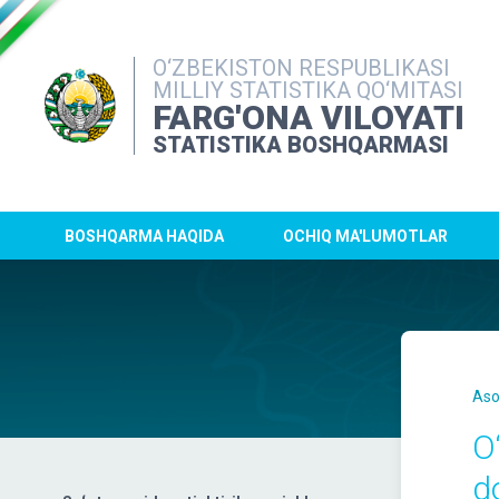
O‘ZBEKISTON RESPUBLIKASI
MILLIY STATISTIKA QO‘MITASI
FARG'ONA VILOYATI
STATISTIKA BOSHQARMASI
BOSHQARMA HAQIDA
OCHIQ MA'LUMOTLAR
Aso
O
d