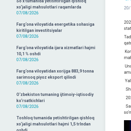
So‘x tumanida yetishtirilgan qishloq
xo‘jaligi mahsulotlari raqamlarda
20/
07/08/2026
202
Farg‘ona viloyatida energetika sohasiga
sta
kiritilgan investitsiyalar
07/08/2026
Tad
qat
Farg‘ona viloyatida ijara xizmatlari hajmi
Kon
10,1 % oshdi
mah
07/08/2026
Und
Farg‘ona viloyatidan xorijga 883,9 tonna
ama
sarimsoq piyoz eksport qilindi
YaI
07/08/2026
Shu
O‘zbekiston tumaning ijtimoiy-iqtisodiy
2024
ko‘rsatkichlari
San
07/08/2026
so‘
Toshloq tumanida yetishtirilgan qishloq
xo‘jaligi mahsulotlari hajmi 1,5 trlndan
oshdi