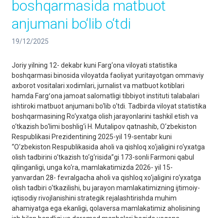
boshqarmasida matbuot
anjumani bo‘lib o‘tdi
19/12/2025
Joriy yilning 12- dekabr kuni Farg‘ona viloyati statistika
boshqarmasi binosida viloyatda faoliyat yuritayotgan ommaviy
axborot vositalari xodimlari, jurnalist va matbuot kotiblari
hamda Fargʻona jamoat salomatligi tibbiyot instituti talabalari
ishtiroki matbuot anjumani bo‘lib o‘tdi. Tadbirda viloyat statistika
boshqarmasining Ro‘yxatga olish jarayonlarini tashkil etish va
o‘tkazish bo‘limi boshlig‘i H. Mutalipov qatnashib, O‘zbekiston
Respublikasi Prezidentining 2025-yil 19-sentabr kuni
“O‘zbekiston Respublikasida aholi va qishloq xo‘jaligini ro‘yxatga
olish tadbirini o‘tkazish to‘g‘risida”gi 173-sonli Farmoni qabul
qilinganligi, unga ko‘ra, mamlakatimizda 2026- yil 15-
yanvardan 28- fevralgacha aholi va qishloq xo‘jaligini ro‘yxatga
olish tadbiri o‘tkazilishi, bu jarayon mamlakatimizning ijtimoiy-
iqtisodiy rivojlanishini strategik rejalashtirishda muhim
ahamiyatga ega ekanligi, qolaversa mamlakatimiz aholisining