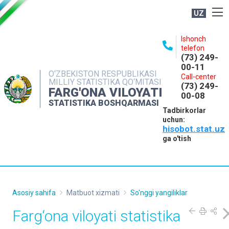
UZ
BOSHQARMA HAQIDA
Ishonch
telefon
OCHIQ MA'LUMOTLAR
(73) 249-
00-11
NASHRLAR
O‘ZBEKISTON RESPUBLIKASI
Call-center
MILLIY STATISTIKA QO‘MITASI
(73) 249-
INTERAKTIV XIZMATLAR
FARG'ONA VILOYATI
00-08
STATISTIKA BOSHQARMASI
MATBUOT XIZMATI
Tadbirkorlar
uchun:
MUROJAATLAR
hisobot.stat.uz
KONTAKTLAR
ga o'tish
Asosiy sahifa
Matbuot xizmati
So'nggi yangiliklar
Farg‘ona viloyati statistika