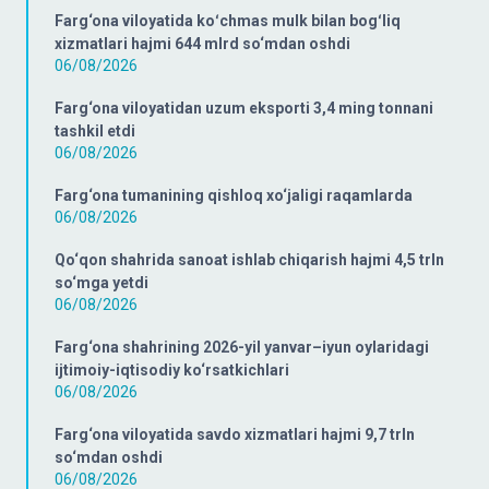
Farg‘ona viloyatida koʻchmas mulk bilan bogʻliq
xizmatlari hajmi 644 mlrd so‘mdan oshdi
06/08/2026
Farg‘ona viloyatidan uzum eksporti 3,4 ming tonnani
tashkil etdi
06/08/2026
Farg‘ona tumanining qishloq xo‘jaligi raqamlarda
06/08/2026
Qo‘qon shahrida sanoat ishlab chiqarish hajmi 4,5 trln
so‘mga yetdi
06/08/2026
Farg‘ona shahrining 2026-yil yanvar–iyun oylaridagi
ijtimoiy-iqtisodiy ko‘rsatkichlari
06/08/2026
Farg‘ona viloyatida savdo xizmatlari hajmi 9,7 trln
so‘mdan oshdi
06/08/2026