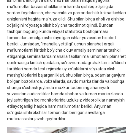
ish bilan bandligi va daromad manbalari haqida yagona
ma’lumotlar bazasi shakllanishi hamda qishloq xo‘jaligida
yerdan foydalanish, chorvachilik va parrandachilik ko‘rsatkichlari
aniqlanishi haqida ma’ruza qildi. Shu bilan birga aholi va qishloq
xo‘jaligini ro‘yxatga olish bo‘yicha taqdimot qilindi. Bundan
tashqari bugungi kunda viloyat statistika boshqarmasi
tomonidan amalga oshirilayotgan ishlar yuzasidan hisobot
berildi. Jumladan, “mahalla yettiligi” uchun planshet orqali
ma’lumotlarni kiritish bo‘yicha o‘quv amaliy seminarlar tashkil
etilganligi, seminarlarda mahalla faollari ma’lumotlarni planshet
qurilmasiga kiritish qoidalari, so‘rovnomadagi shakllarni to‘ldirish
tartiblari hamda test rejimida uy xo‘jaliklarni ro‘yxatga olish
mashg‘ulotlarini bajarganliklari, shu bilan birga, odamlar gavjum
bo‘lgan bozorlarda, vokzallarda, savdo markazlarida va boshqa
shunga o‘xshash joylarda mazkur tadbirning ahamiyati
yuzasidan audioroliklar hamda shahar va tuman markazlarida
joylashtirilgan led monitorlarida uzluksiz videoroliklar namoyish
etilayotganligi haqida ham ma’lumotlar berildi. Anjuman
so‘ngida ishtirokchilar tomonidan berilgan savollarga
mutaxassislar javob qaytardilar.