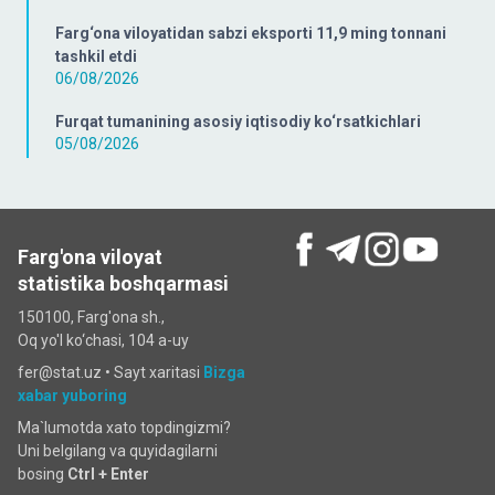
Farg‘ona viloyatidan sabzi eksporti 11,9 ming tonnani
tashkil etdi
06/08/2026
Furqat tumanining asosiy iqtisodiy ko‘rsatkichlari
05/08/2026
Farg'ona viloyat
statistika boshqarmasi
150100, Farg'ona sh.,
Oq yo'l ko‘chаsi, 104 a-uy
fer@stat.uz •
Sayt xaritasi
Bizga
xabar yuboring
Ma`lumotda xato topdingizmi?
Uni belgilang va quyidagilarni
bosing
Ctrl + Enter