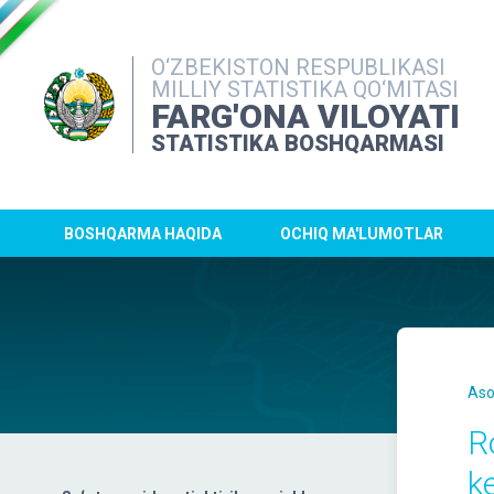
O‘ZBEKISTON RESPUBLIKASI
MILLIY STATISTIKA QO‘MITASI
FARG'ONA VILOYATI
STATISTIKA BOSHQARMASI
BOSHQARMA HAQIDA
OCHIQ MA'LUMOTLAR
Aso
R
k