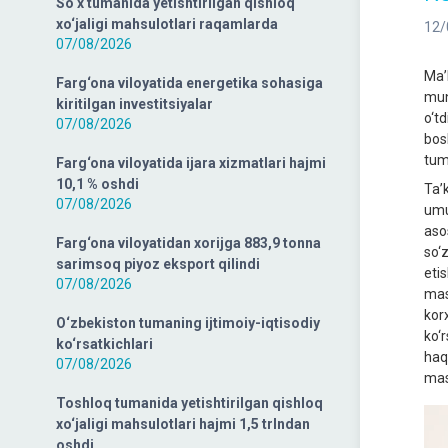
So‘x tumanida yetishtirilgan qishloq
xo‘jaligi mahsulotlari raqamlarda
12/
07/08/2026
Ma’
Farg‘ona viloyatida energetika sohasiga
mun
kiritilgan investitsiyalar
o‘td
07/08/2026
bosh
tum
Farg‘ona viloyatida ijara xizmatlari hajmi
10,1 % oshdi
Ta’
07/08/2026
umu
aso
Farg‘ona viloyatidan xorijga 883,9 tonna
so‘z
sarimsoq piyoz eksport qilindi
etis
07/08/2026
mas
kor
O‘zbekiston tumaning ijtimoiy-iqtisodiy
ko‘r
ko‘rsatkichlari
haqi
07/08/2026
masa
Toshloq tumanida yetishtirilgan qishloq
xo‘jaligi mahsulotlari hajmi 1,5 trlndan
oshdi