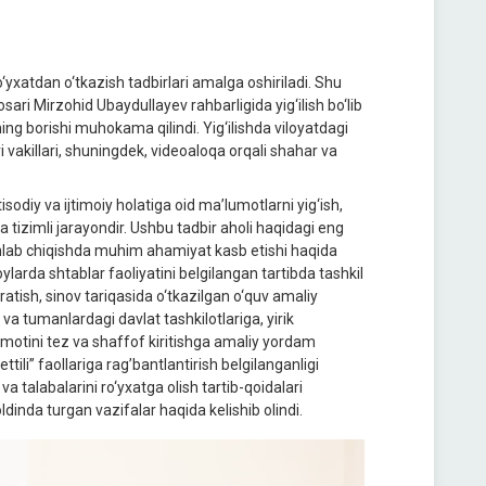
yxatdan o‘tkazish tadbirlari amalga oshiriladi. Shu
sari Mirzohid Ubaydullayev rahbarligida yig‘ilish bo‘lib
ining borishi muhokama qilindi. Yig‘ilishda viloyatdagi
ri vakillari, shuningdek, videoaloqa orqali shahar va
odiy va ijtimoiy holatiga oid ma’lumotlarni yig‘ish,
a tizimli jarayondir. Ushbu tadbir aholi haqidagi eng
 ishlab chiqishda muhim ahamiyat kasb etishi haqida
 joylarda shtablar faoliyatini belgilangan tartibda tashkil
aratish, sinov tariqasida o‘tkazilgan o‘quv amaliy
va tumanlardagi davlat tashkilotlariga, yirik
umotini tez va shaffof kiritishga amaliy yordam
ttili” faollariga rag’bantlantirish belgilanganligi
va talabalarini ro‘yxatga olish tartib-qoidalari
 oldinda turgan vazifalar haqida kelishib olindi.