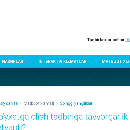
h
Tadbirkorlar uchun:
NASHRLAR
INTERAKTIV XIZMATLAR
MATBUOT XIZ
siy sahifa
Matbuot xizmati
So'nggi yangiliklar
o‘yxatga olish tadbiriga tayyorgarlik
etyapti?