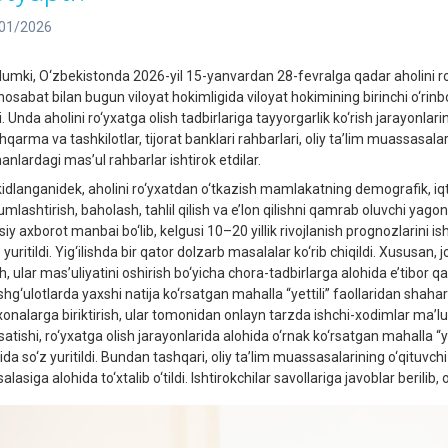
01/2026
lumki, O‘zbekistonda 2026-yil 15-yanvardan 28-fevralga qadar aholini ro‘
osabat bilan bugun viloyat hokimligida viloyat hokimining birinchi o‘rinbo
i. Unda aholini ro‘yxatga olish tadbirlariga tayyorgarlik ko‘rish jarayonlar
qarma va tashkilotlar, tijorat banklari rahbarlari, oliy ta’lim muassasala
anlardagi mas’ul rahbarlar ishtirok etdilar.
kidlanganidek, aholini ro‘yxatdan o‘tkazish mamlakatning demografik, iqtis
mlashtirish, baholash, tahlil qilish va e’lon qilishni qamrab oluvchi yagon
siy axborot manbai bo‘lib, kelgusi 10–20 yillik rivojlanish prognozlarini
 yuritildi. Yig‘ilishda bir qator dolzarb masalalar ko‘rib chiqildi. Xususan,
h, ular mas’uliyatini oshirish bo‘yicha chora-tadbirlarga alohida e’tibor q
hg‘ulotlarda yaxshi natija ko‘rsatgan mahalla “yettili” faollaridan shahar 
xonalarga biriktirish, ular tomonidan onlayn tarzda ishchi-xodimlar ma’l
satishi, ro‘yxatga olish jarayonlarida alohida o‘rnak ko‘rsatgan mahalla “ye
da so‘z yuritildi. Bundan tashqari, oliy ta’lim muassasalarining o‘qituvchi 
lasiga alohida to‘xtalib o‘tildi. Ishtirokchilar savollariga javoblar berilib,