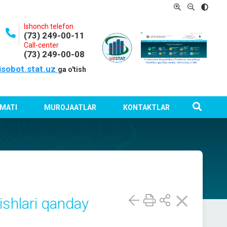
Ishonch telefon
(73) 249-00-11
Call-center
(73) 249-00-08
isobot.stat.uz
ga o'tish
MATI
MUROJAATLAR
KONTAKTLAR
 ishlari qanday