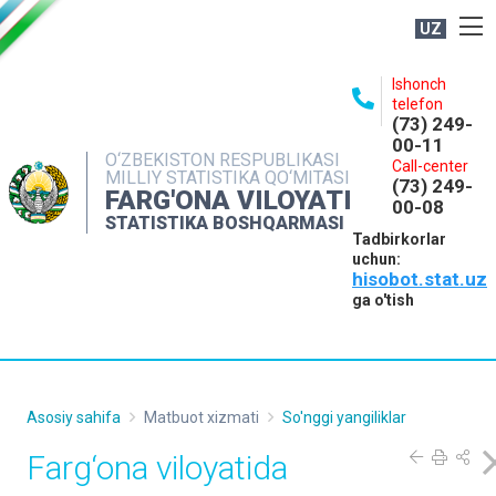
UZ
BOSHQARMA HAQIDA
Ishonch
telefon
OCHIQ MA'LUMOTLAR
(73) 249-
00-11
NASHRLAR
O‘ZBEKISTON RESPUBLIKASI
Call-center
MILLIY STATISTIKA QO‘MITASI
(73) 249-
INTERAKTIV XIZMATLAR
FARG'ONA VILOYATI
00-08
STATISTIKA BOSHQARMASI
MATBUOT XIZMATI
Tadbirkorlar
uchun:
MUROJAATLAR
hisobot.stat.uz
KONTAKTLAR
ga o'tish
Asosiy sahifa
Matbuot xizmati
So'nggi yangiliklar
Farg‘ona viloyatida