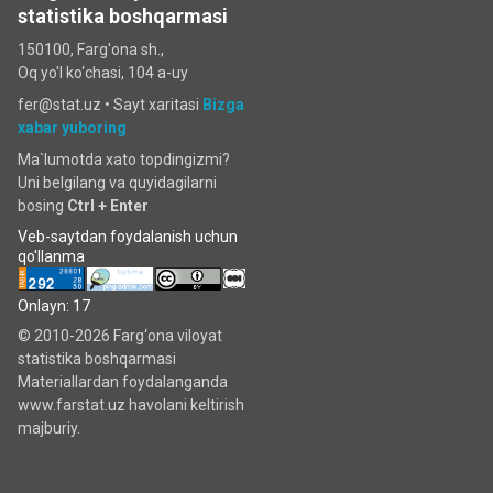
statistika boshqarmasi
150100, Farg'ona sh.,
Oq yo'l ko‘chаsi, 104 a-uy
fer@stat.uz •
Sayt xaritasi
Bizga
xabar yuboring
Ma`lumotda xato topdingizmi?
Uni belgilang va quyidagilarni
bosing
Ctrl + Enter
Veb-saytdan foydalanish uchun
qo'llanma
Onlayn: 17
© 2010-2026 Farg‘ona viloyat
statistika boshqarmasi
Materiallardan foydalanganda
www.farstat.uz havolani keltirish
majburiy.