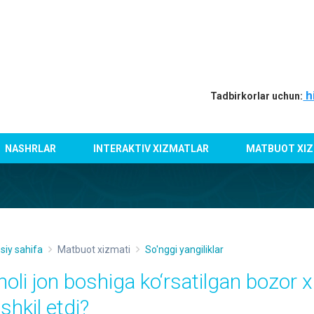
h
Tadbirkorlar uchun:
NASHRLAR
INTERAKTIV XIZMATLAR
MATBUOT XIZ
siy sahifa
Matbuot xizmati
So'nggi yangiliklar
holi jon boshiga ko‘rsatilgan bozor 
shkil etdi?