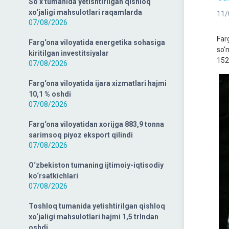
So‘x tumanida yetishtirilgan qishloq
xo‘jaligi mahsulotlari raqamlarda
11/
07/08/2026
Far
Farg‘ona viloyatida energetika sohasiga
so‘
kiritilgan investitsiyalar
152
07/08/2026
Farg‘ona viloyatida ijara xizmatlari hajmi
10,1 % oshdi
07/08/2026
Farg‘ona viloyatidan xorijga 883,9 tonna
sarimsoq piyoz eksport qilindi
07/08/2026
O‘zbekiston tumaning ijtimoiy-iqtisodiy
ko‘rsatkichlari
07/08/2026
Toshloq tumanida yetishtirilgan qishloq
xo‘jaligi mahsulotlari hajmi 1,5 trlndan
oshdi