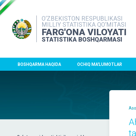
O‘ZBEKISTON RESPUBLIKASI
MILLIY STATISTIKA QO‘MITASI
FARG'ONA VILOYATI
STATISTIKA BOSHQARMASI
BOSHQARMA HAQIDA
OCHIQ MA'LUMOTLAR
Aso
A
ta