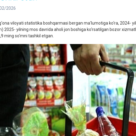
02/2026
g‘ona viloyati statistika boshqarmasi bergan ma'lumotiga ko‘ra, 2024- y
m) 2025- yilning mos davrida aholi jon boshiga ko‘rsatilgan bozor xizmatl
,9 ming so‘mni tashkil etgan.