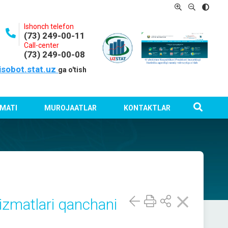
Ishonch telefon
(73) 249-00-11
Call-center
(73) 249-00-08
isobot.stat.uz
ga o'tish
MATI
MUROJAATLAR
KONTAKTLAR
xizmatlari qanchani