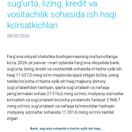
sug‘urta, lizing, kredit va
vositachilik sohasida ish haqi
ko‘rsatkichlari
08/05/2026
Farg‘ona viloyati statistika boshqarmasining ma’lumotlariga
ko‘ra, 2026-yil yanvar–mart oylarida Farg‘ona viloyatida bank,
sug‘urta, lizing, kredit va vositachilik sohasida o‘rtacha oylik ish
haqi 11 637,0 ming so‘m miqdorida qayd etilgan bo‘lsa, uning
tarkibi bo‘yicha o‘rtacha oylik ish haqi majburiy ijtimoiy
sug‘urtalashdan tashqari, qayta sug‘urtalash va nafaqa
jamg‘armalari sohasi 27 516,6 ming so‘mni, moliyaviy xizmatlar
ko‘rsatish va sug‘urtalash bo‘yicha yordamchi faoliyat 3 968,7
ming so‘mni, sug‘urtalash va nafaqa ta’minotidan tashqari
moliyaviy xizmatlar sohasida 11 331,6 ming so‘mni tashkil
etgan.