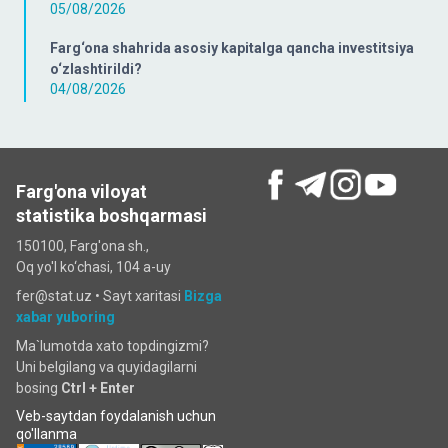
05/08/2026
Farg‘ona shahrida asosiy kapitalga qancha investitsiya
o‘zlashtirildi?
04/08/2026
Farg'ona viloyat
statistika boshqarmasi
150100, Farg'ona sh.,
Oq yo'l ko‘chаsi, 104 a-uy
fer@stat.uz •
Sayt xaritasi
Bizga
xabar yuboring
Ma`lumotda xato topdingizmi?
Uni belgilang va quyidagilarni
bosing
Ctrl + Enter
Veb-saytdan foydalanish uchun
qo'llanma