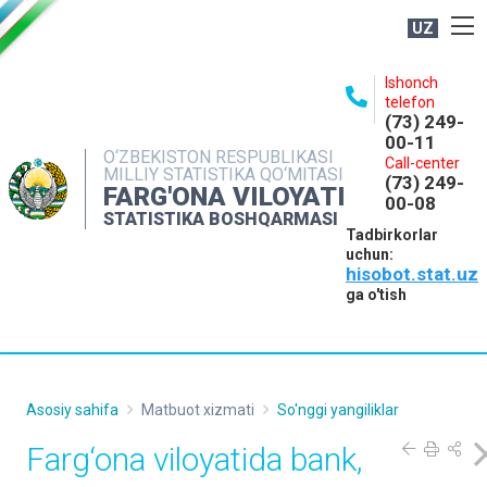
UZ
BOSHQARMA HAQIDA
Ishonch
telefon
OCHIQ MA'LUMOTLAR
(73) 249-
00-11
NASHRLAR
O‘ZBEKISTON RESPUBLIKASI
Call-center
MILLIY STATISTIKA QO‘MITASI
(73) 249-
INTERAKTIV XIZMATLAR
FARG'ONA VILOYATI
00-08
STATISTIKA BOSHQARMASI
MATBUOT XIZMATI
Tadbirkorlar
uchun:
MUROJAATLAR
hisobot.stat.uz
KONTAKTLAR
ga o'tish
Asosiy sahifa
Matbuot xizmati
So'nggi yangiliklar
Farg‘ona viloyatida bank,