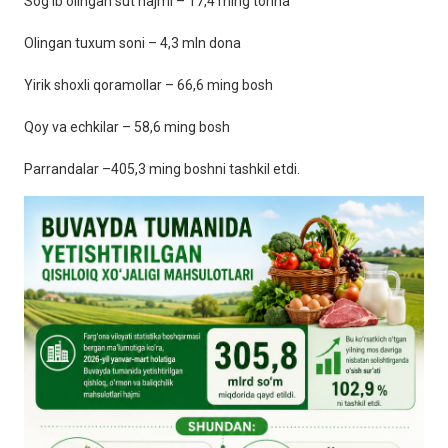
Sog‘ib olingan sut hajmi – 17,4 ming tonna
Olingan tuxum soni – 4,3 mln dona
Yirik shoxli qoramollar – 66,6 ming bosh
Qoy va echkilar – 58,6 ming bosh
Parrandalar –405,3 ming boshni tashkil etdi.