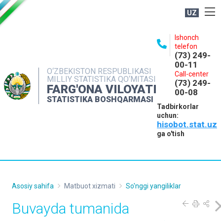
UZ
BOSHQARMA HAQIDA
Ishonch
telefon
OCHIQ MA'LUMOTLAR
(73) 249-
00-11
NASHRLAR
O‘ZBEKISTON RESPUBLIKASI
Call-center
MILLIY STATISTIKA QO‘MITASI
(73) 249-
INTERAKTIV XIZMATLAR
FARG'ONA VILOYATI
00-08
STATISTIKA BOSHQARMASI
MATBUOT XIZMATI
Tadbirkorlar
uchun:
MUROJAATLAR
hisobot.stat.uz
KONTAKTLAR
ga o'tish
Asosiy sahifa
Matbuot xizmati
So'nggi yangiliklar
Buvayda tumanida