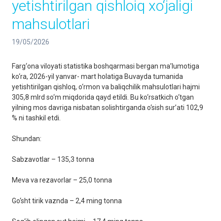
yetishtirilgan qishloiq xo‘jaligi
mahsulotlari
19/05/2026
Farg‘ona viloyati statistika boshqarmasi bergan ma’lumotiga
ko‘ra, 2026-yil yanvar- mart holatiga Buvayda tumanida
yetishtirilgan qishloq, o‘rmon va baliqchilik mahsulotlari hajmi
305,8 mlrd so‘m miqdorida qayd etildi. Bu ko‘rsatkich o‘tgan
yilning mos davriga nisbatan solishtirganda o‘sish sur’ati 102,9
% ni tashkil etdi.
Shundan:
Sabzavotlar – 135,3 tonna
Meva va rezavorlar – 25,0 tonna
Go‘sht tirik vaznda – 2,4 ming tonna