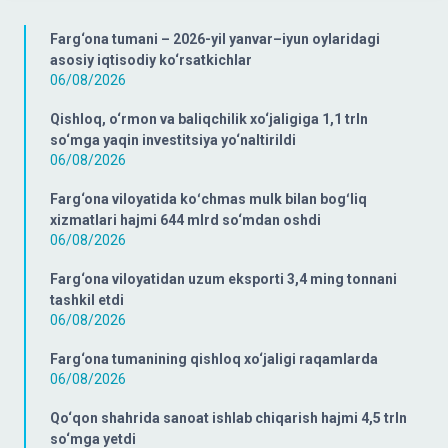
Farg‘ona tumani – 2026-yil yanvar–iyun oylaridagi
asosiy iqtisodiy ko‘rsatkichlar
06/08/2026
Qishloq, o‘rmon va baliqchilik xo‘jaligiga 1,1 trln
so‘mga yaqin investitsiya yo‘naltirildi
06/08/2026
Farg‘ona viloyatida koʻchmas mulk bilan bogʻliq
xizmatlari hajmi 644 mlrd so‘mdan oshdi
06/08/2026
Farg‘ona viloyatidan uzum eksporti 3,4 ming tonnani
tashkil etdi
06/08/2026
Farg‘ona tumanining qishloq xo‘jaligi raqamlarda
06/08/2026
Qo‘qon shahrida sanoat ishlab chiqarish hajmi 4,5 trln
so‘mga yetdi