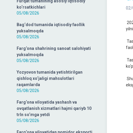
Furqat tumanining asosiy iqtisodiy
ko‘rsatkichlari
02/
05/08/2026
202
Bag‘dod tumanida iqtisodiy faollik
yil
yuksalmoqda
05/08/2026
Tas
faol
Farg‘ona shahrining sanoat salohiyati
yuksalmoqda
Tas
05/08/2026
ko‘p
Yozyovon tumanida yetishtirilgan
qishloq xo‘jaligi mahsulotlari
Shu
raqamlarda
eks
05/08/2026
Farg‘ona viloyatida yashash va
ovqatlanish xizmatlari hajmi qariyb 10
trln so‘mga yetdi
05/08/2026
Farg‘ona viloyatidan pomidor eksporti