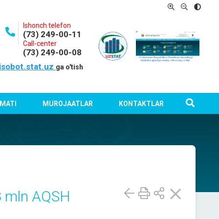
Ishonch telefon
(73) 249-00-11
Call-center
(73) 249-00-08
isobot.stat.uz
ga o'tish
MATI
MUROJAATLAR
KONTAKTLAR
,8 mln AQSH