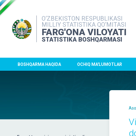
O‘ZBEKISTON RESPUBLIKASI
MILLIY STATISTIKA QO‘MITASI
FARG'ONA VILOYATI
STATISTIKA BOSHQARMASI
BOSHQARMA HAQIDA
OCHIQ MA'LUMOTLAR
Aso
V
do