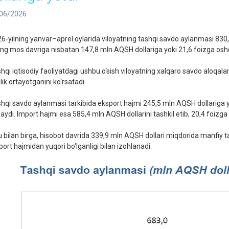
06/2026
6-yilning yanvar–aprel oylarida viloyatning tashqi savdo aylanmasi 830,8
ning mos davriga nisbatan 147,8 mln AQSH dollariga yoki 21,6 foizga oshg
hqi iqtisodiy faoliyatdagi ushbu o‘sish viloyatning xalqaro savdo aloqal
lik ortayotganini ko‘rsatadi.
hqi savdo aylanmasi tarkibida eksport hajmi 245,5 mln AQSH dollariga ye
aydi. Import hajmi esa 585,4 mln AQSH dollarini tashkil etib, 20,4 foizga 
 bilan birga, hisobot davrida 339,9 mln AQSH dollari miqdorida manfiy ta
port hajmidan yuqori bo‘lganligi bilan izohlanadi.