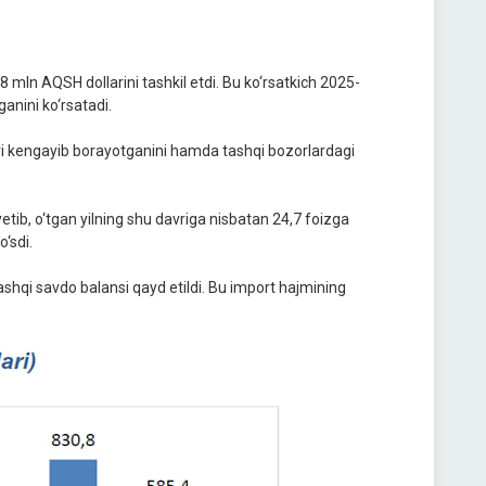
 mln AQSH dollarini tashkil etdi. Bu ko‘rsatkich 2025-
anini ko‘rsatadi.
ari kengayib borayotganini hamda tashqi bozorlardagi
tib, o‘tgan yilning shu davriga nisbatan 24,7 foizga
o‘sdi.
shqi savdo balansi qayd etildi. Bu import hajmining