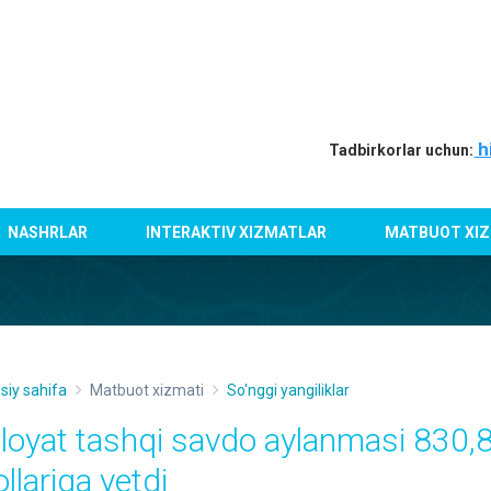
h
Tadbirkorlar uchun:
NASHRLAR
INTERAKTIV XIZMATLAR
MATBUOT XIZ
siy sahifa
Matbuot xizmati
So'nggi yangiliklar
iloyat tashqi savdo aylanmasi 830
llariga yetdi