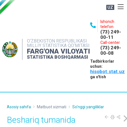
UZ
BOSHQARMA HAQIDA
Ishonch
telefon
OCHIQ MA'LUMOTLAR
(73) 249-
00-11
NASHRLAR
O‘ZBEKISTON RESPUBLIKASI
Call-center
MILLIY STATISTIKA QO‘MITASI
(73) 249-
INTERAKTIV XIZMATLAR
FARG'ONA VILOYATI
00-08
STATISTIKA BOSHQARMASI
MATBUOT XIZMATI
Tadbirkorlar
uchun:
MUROJAATLAR
hisobot.stat.uz
KONTAKTLAR
ga o'tish
Asosiy sahifa
Matbuot xizmati
So'nggi yangiliklar
Beshariq tumanida