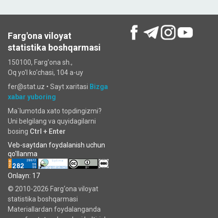
Farg'ona viloyat
statistika boshqarmasi
150100, Farg'ona sh.,
Oq yo'l ko‘chаsi, 104 a-uy
fer@stat.uz •
Sayt xaritasi
Bizga
xabar yuboring
Ma`lumotda xato topdingizmi?
Uni belgilang va quyidagilarni
bosing
Ctrl + Enter
Veb-saytdan foydalanish uchun
qo'llanma
Onlayn: 17
© 2010-2026 Farg‘ona viloyat
statistika boshqarmasi
Materiallardan foydalanganda