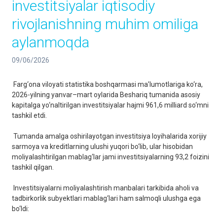
investitsiyalar iqtisodiy
rivojlanishning muhim omiliga
aylanmoqda
09/06/2026
Farg‘ona viloyati statistika boshqarmasi ma’lumotlariga ko‘ra,
2026-yilning yanvar–mart oylarida Beshariq tumanida asosiy
kapitalga yo‘naltirilgan investitsiyalar hajmi 961,6 milliard so‘mni
tashkil etdi.
Tumanda amalga oshirilayotgan investitsiya loyihalarida xorijiy
sarmoya va kreditlarning ulushi yuqori bo‘lib, ular hisobidan
moliyalashtirilgan mablag‘lar jami investitsiyalarning 93,2 foizini
tashkil qilgan.
Investitsiyalarni moliyalashtirish manbalari tarkibida aholi va
tadbirkorlik subyektlari mablag‘lari ham salmoqli ulushga ega
bo‘ldi: