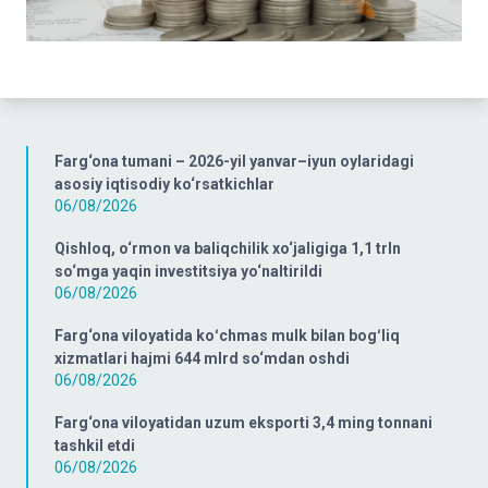
Farg‘ona tumani – 2026-yil yanvar–iyun oylaridagi
asosiy iqtisodiy ko‘rsatkichlar
06/08/2026
Qishloq, o‘rmon va baliqchilik xo‘jaligiga 1,1 trln
so‘mga yaqin investitsiya yo‘naltirildi
06/08/2026
Farg‘ona viloyatida koʻchmas mulk bilan bogʻliq
xizmatlari hajmi 644 mlrd so‘mdan oshdi
06/08/2026
Farg‘ona viloyatidan uzum eksporti 3,4 ming tonnani
tashkil etdi
06/08/2026