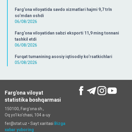
Farg‘ona viloyatida savdo xizmatlari hajmi 9,7 trln
so‘mdan oshdi
06/08/2026
Farg‘ona viloyatidan sabzi eksporti 11,9 ming tonnani
tashkil etdi
06/08/2026
Furqat tumanining asosiy iqtisodiy ko‘rsatkichlari
05/08/2026
Farg'ona viloyat
statistika boshqarmasi
150100, Farg'ona sh.,
Oq yo'l ko‘chаsi, 104 a-uy
fer@stat.uz •
Sayt xaritasi
Bizga
xabar yuboring