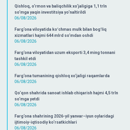
Qishloq, o‘rmon va baliqchilik xo‘jaligiga 1,1 trln
so‘mga yaqin investitsiya yo‘naltirildi
06/08/2026
Farg‘ona viloyatida koʻchmas mulk bilan bogʻliq
xizmatlari hajmi 644 mlrd so‘mdan oshdi
06/08/2026
Farg‘ona viloyatidan uzum eksporti 3,4 ming tonnani
tashkil etdi
06/08/2026
Farg‘ona tumanining qishloq xo‘jaligi raqamlarda
06/08/2026
Qo‘qon shahrida sanoat ishlab chiqarish hajmi 4,5 trln
so‘mga yetdi
06/08/2026
Farg‘ona shahrining 2026-yil yanvar–iyun oylaridagi
ijtimoiy-iqtisodiy ko‘rsatkichlari
06/08/2026