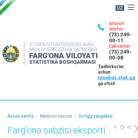
UZ
BOSHQARMA HAQIDA
Ishonch
telefon
OCHIQ MA'LUMOTLAR
(73) 249-
00-11
NASHRLAR
O‘ZBEKISTON RESPUBLIKASI
Call-center
MILLIY STATISTIKA QO‘MITASI
(73) 249-
INTERAKTIV XIZMATLAR
FARG'ONA VILOYATI
00-08
STATISTIKA BOSHQARMASI
MATBUOT XIZMATI
Tadbirkorlar
uchun:
MUROJAATLAR
hisobot.stat.uz
KONTAKTLAR
ga o'tish
Asosiy sahifa
Matbuot xizmati
So'nggi yangiliklar
Farg‘ona sabzisi eksporti