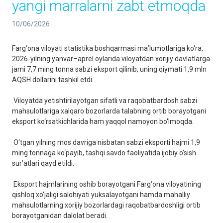
yangi marralarni zabt etmoqda
10/06/2026
Farg‘ona viloyati statistika boshqarmasi ma’lumotlariga ko‘ra,
2026-yilning yanvar–aprel oylarida viloyatdan xorijiy davlatlarga
jami 7,7 ming tonna sabzi eksport qilinib, uning qiymati 1,9 mln
AQSH dollarini tashkil etdi.
Viloyatda yetishtirilayotgan sifatli va raqobatbardosh sabzi
mahsulotlariga xalqaro bozorlarda talabning ortib borayotgani
eksport ko‘rsatkichlarida ham yaqqol namoyon bo‘lmoqda.
O‘tgan yilning mos davriga nisbatan sabzi eksporti hajmi 1,9
ming tonnaga ko‘payib, tashqi savdo faoliyatida ijobiy o‘sish
sur’atlari qayd etildi.
Eksport hajmlarining oshib borayotgani Farg‘ona viloyatining
qishloq xo‘jaligi salohiyati yuksalayotgani hamda mahalliy
mahsulotlarning xorijiy bozorlardagi raqobatbardoshligi ortib
borayotganidan dalolat beradi.