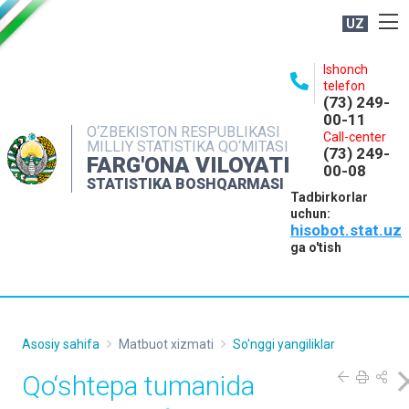
UZ
BOSHQARMA HAQIDA
Ishonch
telefon
OCHIQ MA'LUMOTLAR
(73) 249-
00-11
NASHRLAR
O‘ZBEKISTON RESPUBLIKASI
Call-center
MILLIY STATISTIKA QO‘MITASI
(73) 249-
INTERAKTIV XIZMATLAR
FARG'ONA VILOYATI
00-08
STATISTIKA BOSHQARMASI
MATBUOT XIZMATI
Tadbirkorlar
uchun:
MUROJAATLAR
hisobot.stat.uz
KONTAKTLAR
ga o'tish
Asosiy sahifa
Matbuot xizmati
So'nggi yangiliklar
Qo‘shtepa tumanida