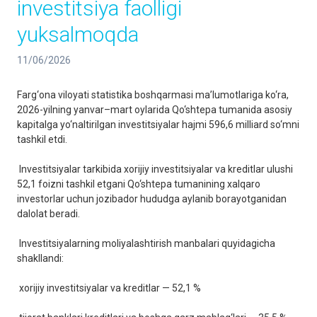
investitsiya faolligi
yuksalmoqda
11/06/2026
Farg‘ona viloyati statistika boshqarmasi ma’lumotlariga ko‘ra,
2026-yilning yanvar–mart oylarida Qo‘shtepa tumanida asosiy
kapitalga yo‘naltirilgan investitsiyalar hajmi 596,6 milliard so‘mni
tashkil etdi.
Investitsiyalar tarkibida xorijiy investitsiyalar va kreditlar ulushi
52,1 foizni tashkil etgani Qo‘shtepa tumanining xalqaro
investorlar uchun jozibador hududga aylanib borayotganidan
dalolat beradi.
Investitsiyalarning moliyalashtirish manbalari quyidagicha
shakllandi:
xorijiy investitsiyalar va kreditlar — 52,1 %