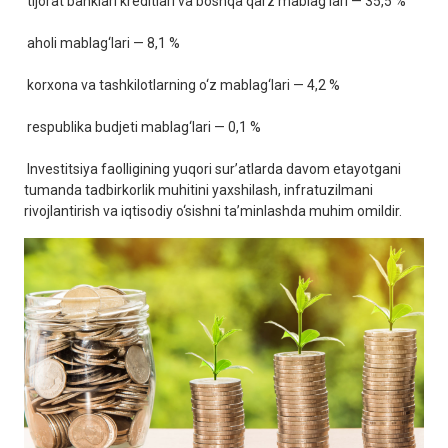
tijorat banklari kreditlari va boshqa qarz mablag‘lari — 35,5 %
aholi mablag‘lari — 8,1 %
korxona va tashkilotlarning o‘z mablag‘lari — 4,2 %
respublika budjeti mablag‘lari — 0,1 %
Investitsiya faolligining yuqori sur’atlarda davom etayotgani
tumanda tadbirkorlik muhitini yaxshilash, infratuzilmani
rivojlantirish va iqtisodiy o‘sishni ta’minlashda muhim omildir.