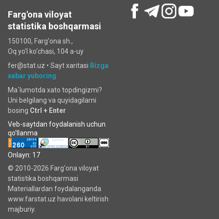
Farg'ona viloyat
statistika boshqarmasi
150100, Farg'ona sh.,
Oq yo'l ko‘chаsi, 104 a-uy
fer@stat.uz •
Sayt xaritasi
Bizga
xabar yuboring
Ma`lumotda xato topdingizmi?
Uni belgilang va quyidagilarni
bosing
Ctrl + Enter
Veb-saytdan foydalanish uchun
qo'llanma
Onlayn: 17
© 2010-2026 Farg‘ona viloyat
statistika boshqarmasi
Materiallardan foydalanganda
www.farstat.uz havolani keltirish
majburiy.