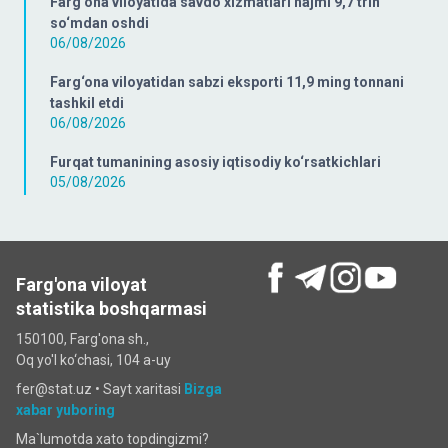
Farg‘ona viloyatida savdo xizmatlari hajmi 9,7 trln
so‘mdan oshdi
06/08/2026
Farg‘ona viloyatidan sabzi eksporti 11,9 ming tonnani
tashkil etdi
06/08/2026
Furqat tumanining asosiy iqtisodiy ko‘rsatkichlari
05/08/2026
Farg'ona viloyat
statistika boshqarmasi
150100, Farg'ona sh.,
Oq yo'l ko‘chаsi, 104 a-uy
fer@stat.uz •
Sayt xaritasi
Bizga
xabar yuboring
Ma`lumotda xato topdingizmi?