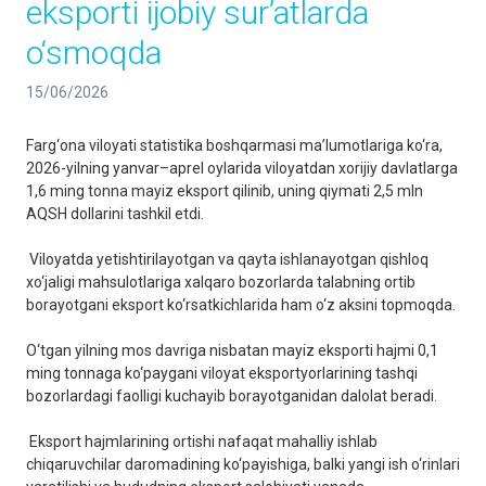
eksporti ijobiy sur’atlarda
o‘smoqda
15/06/2026
Farg‘ona viloyati statistika boshqarmasi ma’lumotlariga ko‘ra,
2026-yilning yanvar–aprel oylarida viloyatdan xorijiy davlatlarga
1,6 ming tonna mayiz eksport qilinib, uning qiymati 2,5 mln
AQSH dollarini tashkil etdi.
Viloyatda yetishtirilayotgan va qayta ishlanayotgan qishloq
xo‘jaligi mahsulotlariga xalqaro bozorlarda talabning ortib
borayotgani eksport ko‘rsatkichlarida ham o‘z aksini topmoqda.
O‘tgan yilning mos davriga nisbatan mayiz eksporti hajmi 0,1
ming tonnaga ko‘paygani viloyat eksportyorlarining tashqi
bozorlardagi faolligi kuchayib borayotganidan dalolat beradi.
Eksport hajmlarining ortishi nafaqat mahalliy ishlab
chiqaruvchilar daromadining ko‘payishiga, balki yangi ish o‘rinlari