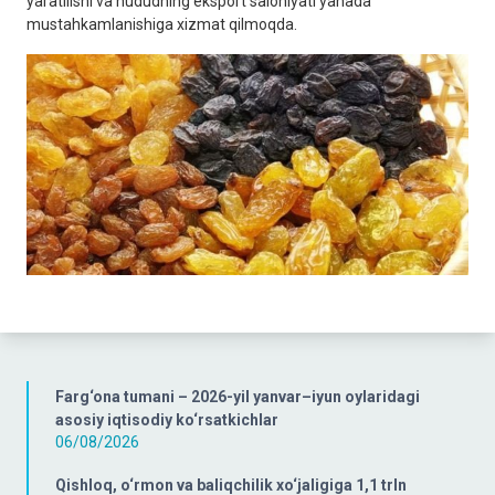
yaratilishi va hududning eksport salohiyati yanada
mustahkamlanishiga xizmat qilmoqda.
Farg‘ona tumani – 2026-yil yanvar–iyun oylaridagi
asosiy iqtisodiy ko‘rsatkichlar
06/08/2026
Qishloq, o‘rmon va baliqchilik xo‘jaligiga 1,1 trln