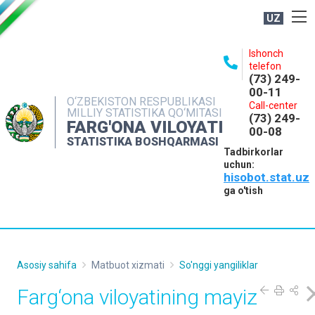
UZ
BOSHQARMA HAQIDA
Ishonch
telefon
OCHIQ MA'LUMOTLAR
(73) 249-
00-11
NASHRLAR
O‘ZBEKISTON RESPUBLIKASI
Call-center
MILLIY STATISTIKA QO‘MITASI
(73) 249-
INTERAKTIV XIZMATLAR
FARG'ONA VILOYATI
00-08
STATISTIKA BOSHQARMASI
MATBUOT XIZMATI
Tadbirkorlar
uchun:
MUROJAATLAR
hisobot.stat.uz
KONTAKTLAR
ga o'tish
Asosiy sahifa
Matbuot xizmati
So'nggi yangiliklar
Farg‘ona viloyatining mayiz