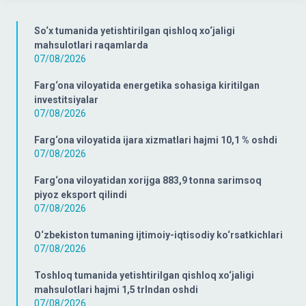
So‘x tumanida yetishtirilgan qishloq xo‘jaligi
mahsulotlari raqamlarda
07/08/2026
Farg‘ona viloyatida energetika sohasiga kiritilgan
investitsiyalar
07/08/2026
Farg‘ona viloyatida ijara xizmatlari hajmi 10,1 % oshdi
07/08/2026
Farg‘ona viloyatidan xorijga 883,9 tonna sarimsoq
piyoz eksport qilindi
07/08/2026
O‘zbekiston tumaning ijtimoiy-iqtisodiy ko‘rsatkichlari
07/08/2026
Toshloq tumanida yetishtirilgan qishloq xo‘jaligi
mahsulotlari hajmi 1,5 trlndan oshdi
07/08/2026