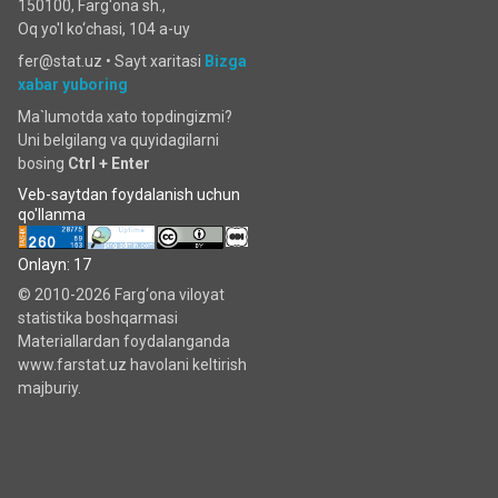
150100, Farg'ona sh.,
Oq yo'l ko‘chаsi, 104 a-uy
fer@stat.uz •
Sayt xaritasi
Bizga
xabar yuboring
Ma`lumotda xato topdingizmi?
Uni belgilang va quyidagilarni
bosing
Ctrl + Enter
Veb-saytdan foydalanish uchun
qo'llanma
Onlayn: 17
© 2010-2026 Farg‘ona viloyat
statistika boshqarmasi
Materiallardan foydalanganda
www.farstat.uz havolani keltirish
majburiy.