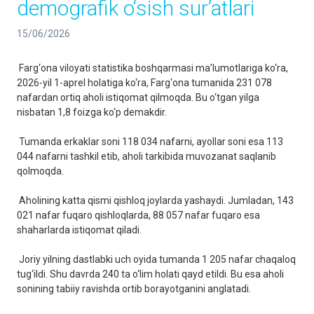
demografik o‘sish sur’atlari
15/06/2026
Farg‘ona viloyati statistika boshqarmasi ma’lumotlariga ko‘ra,
2026-yil 1-aprel holatiga ko‘ra, Farg‘ona tumanida 231 078
nafardan ortiq aholi istiqomat qilmoqda. Bu o‘tgan yilga
nisbatan 1,8 foizga ko‘p demakdir.
Tumanda erkaklar soni 118 034 nafarni, ayollar soni esa 113
044 nafarni tashkil etib, aholi tarkibida muvozanat saqlanib
qolmoqda.
Aholining katta qismi qishloq joylarda yashaydi. Jumladan, 143
021 nafar fuqaro qishloqlarda, 88 057 nafar fuqaro esa
shaharlarda istiqomat qiladi.
Joriy yilning dastlabki uch oyida tumanda 1 205 nafar chaqaloq
tug‘ildi. Shu davrda 240 ta o‘lim holati qayd etildi. Bu esa aholi
sonining tabiiy ravishda ortib borayotganini anglatadi.