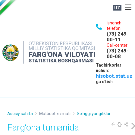
UZ
BOSHQARMA HAQIDA
Ishonch
telefon
OCHIQ MA'LUMOTLAR
(73) 249-
00-11
NASHRLAR
O‘ZBEKISTON RESPUBLIKASI
Call-center
MILLIY STATISTIKA QO‘MITASI
(73) 249-
INTERAKTIV XIZMATLAR
FARG'ONA VILOYATI
00-08
STATISTIKA BOSHQARMASI
MATBUOT XIZMATI
Tadbirkorlar
uchun:
MUROJAATLAR
hisobot.stat.uz
KONTAKTLAR
ga o'tish
Asosiy sahifa
Matbuot xizmati
So'nggi yangiliklar
Farg‘ona tumanida