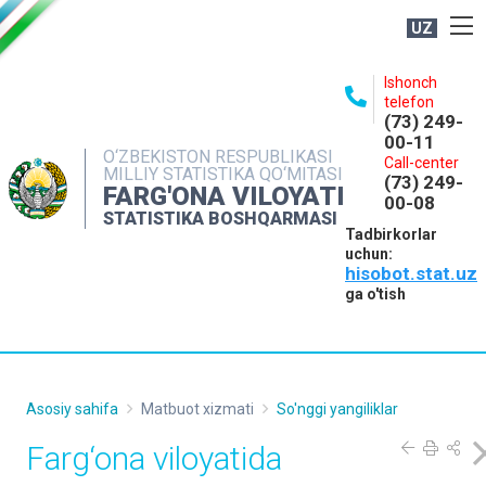
UZ
BOSHQARMA HAQIDA
Ishonch
telefon
OCHIQ MA'LUMOTLAR
(73) 249-
00-11
NASHRLAR
O‘ZBEKISTON RESPUBLIKASI
Call-center
MILLIY STATISTIKA QO‘MITASI
(73) 249-
INTERAKTIV XIZMATLAR
FARG'ONA VILOYATI
00-08
STATISTIKA BOSHQARMASI
MATBUOT XIZMATI
Tadbirkorlar
uchun:
MUROJAATLAR
hisobot.stat.uz
KONTAKTLAR
ga o'tish
Asosiy sahifa
Matbuot xizmati
So'nggi yangiliklar
Farg‘ona viloyatida