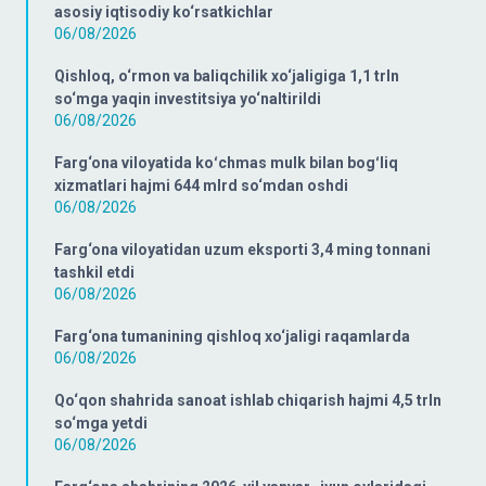
asosiy iqtisodiy ko‘rsatkichlar
06/08/2026
Qishloq, o‘rmon va baliqchilik xo‘jaligiga 1,1 trln
so‘mga yaqin investitsiya yo‘naltirildi
06/08/2026
Farg‘ona viloyatida koʻchmas mulk bilan bogʻliq
xizmatlari hajmi 644 mlrd so‘mdan oshdi
06/08/2026
Farg‘ona viloyatidan uzum eksporti 3,4 ming tonnani
tashkil etdi
06/08/2026
Farg‘ona tumanining qishloq xo‘jaligi raqamlarda
06/08/2026
Qo‘qon shahrida sanoat ishlab chiqarish hajmi 4,5 trln
so‘mga yetdi
06/08/2026