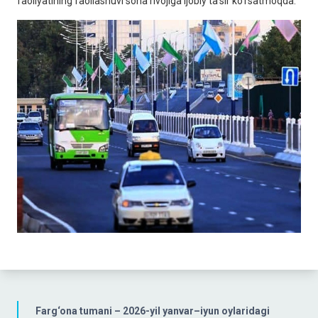
faoliyatining faollashuvi soha rivojiga ijobiy ta’sir ko‘rsatmoqda.
Farg‘ona tumani – 2026-yil yanvar–iyun oylaridagi