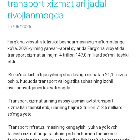
transport xizmatlari jadal
rivojlanmoqda
17/06/2026
Farg‘ona viloyati statistika boshqarmasining ma’lumotlariga
ko‘ra, 2026-yilning yanvar–aprel oylarida Farg‘ona viloyatida
transport xizmatlari hajmi 4 trillion 147,0 milliard so‘mni tashkil
etdi.
Bu ko‘rsatkich o‘tgan yilning shu davriga nisbatan 21,1 foizga
oshib, hududda transport va logistika sohasining izchil
rivojlanayotganini ko‘rsatmoqda.
Transport xizmatlarining asosiy qismini avtotransport
xizmatlari tashkil etib, ularning hajmi 3 trillion 713,5 milliard
so‘mga yetdi.
Transport infratuzilmasining kengayishi, yuk va yo‘lovchi
tashish xizmatlariga talabning ortishi hamda tadbirkorlik