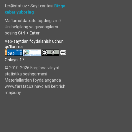
fer@stat.uz •
Sayt xaritasi
Bizga
xabar yuboring
Ma`lumotda xato topdingizmi?
Uni belgilang va quyidagilarni
bosing
Ctrl + Enter
Veb-saytdan foydalanish uchun
qo'llanma
Onlayn: 17
© 2010-2026 Farg‘ona viloyat
statistika boshqarmasi
Materiallardan foydalanganda
www.farstat.uz havolani keltirish
majburiy.