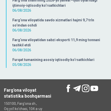
Farg‘ona shahrining 2026-yil yanvar–iyun oylaridagi
ijtimoiy-iqtisodiy ko‘rsatkichlari
06/08/2026
Farg‘ona viloyatida savdo xizmatlari hajmi 9,7 trln
so‘mdan oshdi
06/08/2026
Farg‘ona viloyatidan sabzi eksporti 11,9 ming tonnani
tashkil etdi
06/08/2026
Furqat tumanining asosiy iqtisodiy ko‘rsatkichlari
05/08/2026
Farg'ona viloyat
statistika boshqarmasi
150100, Farg'ona sh.,
Oq yo'l ko‘chаsi, 104 a-uy