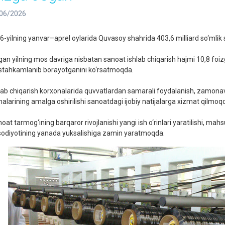
06/2026
6-yilning yanvar–aprel oylarida Quvasoy shahrida 403,6 milliard so‘mlik s
gan yilning mos davriga nisbatan sanoat ishlab chiqarish hajmi 10,8 foizg
tahkamlanib borayotganini ko‘rsatmoqda.
lab chiqarish korxonalarida quvvatlardan samarali foydalanish, zamonaviy 
ihalarining amalga oshirilishi sanoatdagi ijobiy natijalarga xizmat qilmoq
oat tarmog‘ining barqaror rivojlanishi yangi ish o‘rinlari yaratilishi, ma
isodiyotining yanada yuksalishiga zamin yaratmoqda.