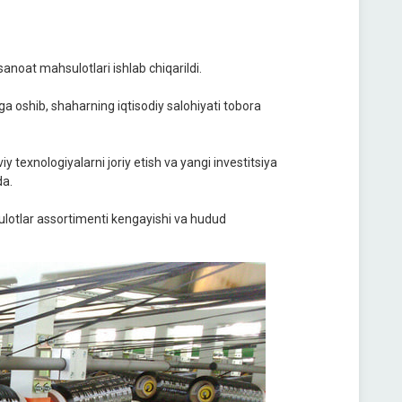
anoat mahsulotlari ishlab chiqarildi.
a oshib, shaharning iqtisodiy salohiyati tobora
texnologiyalarni joriy etish va yangi investitsiya
da.
hsulotlar assortimenti kengayishi va hudud