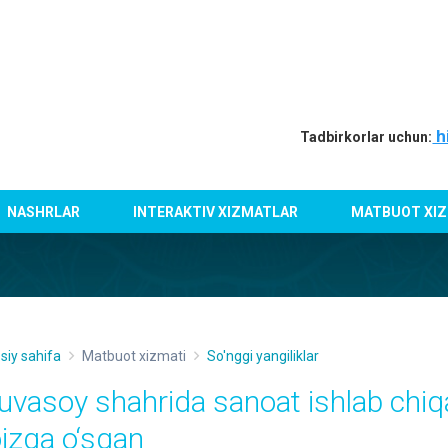
h
Tadbirkorlar uchun:
NASHRLAR
INTERAKTIV XIZMATLAR
MATBUOT XIZ
siy sahifa
Matbuot xizmati
So'nggi yangiliklar
uvasoy shahrida sanoat ishlab chiqa
oizga o‘sgan