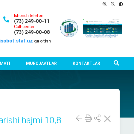
Ishonch telefon
(73) 249-00-11
Call-center
(73) 249-00-08
isobot.stat.uz
ga o'tish
MATI
MUROJAATLAR
KONTAKTLAR
rishi hajmi 10,8