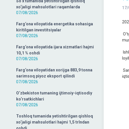
So‘x tumanida yetishtirilgan qishloq
xo‘jaligi mahsulotlari raqamlarda
17/
07/08/2026
202
Farg‘ona viloyatida energetika sohasiga
kiritilgan investitsiyalar
O‘t
07/08/2026
mus
Farg‘ona viloyatida ijara xizmatlari hajmi
Ish
10,1 % oshdi
loy
07/08/2026
Farg‘ona viloyatidan xorijga 883,9 tonna
San
sarimsoq piyoz eksport qilindi
iqt
07/08/2026
O‘zbekiston tumaning ijtimoiy-iqtisodiy
ko‘rsatkichlari
07/08/2026
Toshloq tumanida yetishtirilgan qishloq
xo‘jaligi mahsulotlari hajmi 1,5 trlndan
oshdi