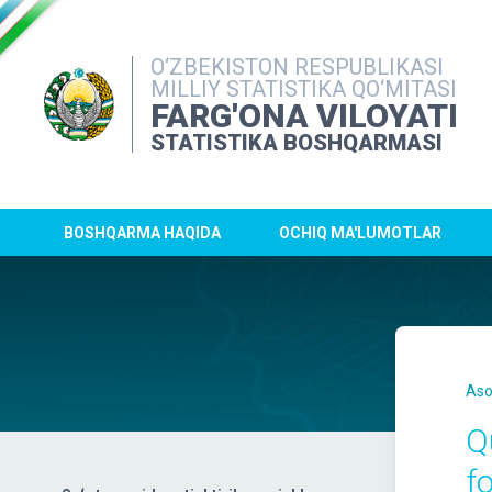
O‘ZBEKISTON RESPUBLIKASI
MILLIY STATISTIKA QO‘MITASI
FARG'ONA VILOYATI
STATISTIKA BOSHQARMASI
BOSHQARMA HAQIDA
OCHIQ MA'LUMOTLAR
Aso
Q
f