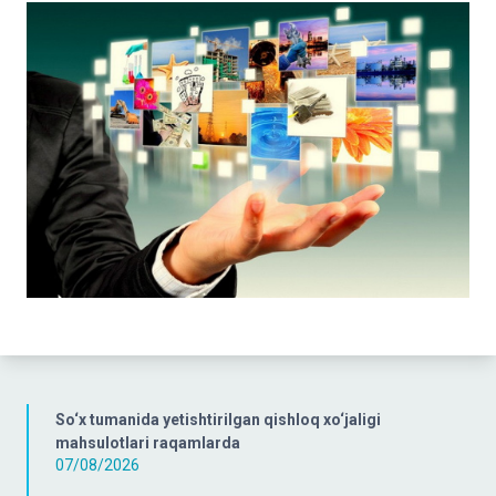
So‘x tumanida yetishtirilgan qishloq xo‘jaligi
mahsulotlari raqamlarda
07/08/2026