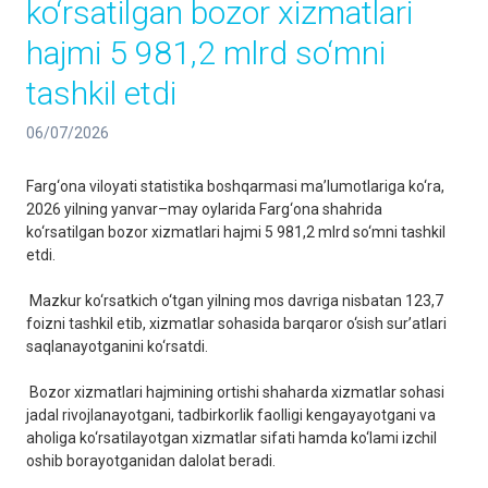
ko‘rsatilgan bozor xizmatlari
hajmi 5 981,2 mlrd so‘mni
tashkil etdi
06/07/2026
Farg‘ona viloyati statistika boshqarmasi ma’lumotlariga ko‘ra,
2026 yilning yanvar–may oylarida Farg‘ona shahrida
ko‘rsatilgan bozor xizmatlari hajmi 5 981,2 mlrd so‘mni tashkil
etdi.
Mazkur ko‘rsatkich o‘tgan yilning mos davriga nisbatan 123,7
foizni tashkil etib, xizmatlar sohasida barqaror o‘sish sur’atlari
saqlanayotganini ko‘rsatdi.
Bozor xizmatlari hajmining ortishi shaharda xizmatlar sohasi
jadal rivojlanayotgani, tadbirkorlik faolligi kengayayotgani va
aholiga ko‘rsatilayotgan xizmatlar sifati hamda ko‘lami izchil
oshib borayotganidan dalolat beradi.