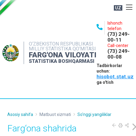
UZ
BOSHQARMA HAQIDA
Ishonch
telefon
OCHIQ MA'LUMOTLAR
(73) 249-
00-11
NASHRLAR
O‘ZBEKISTON RESPUBLIKASI
Call-center
MILLIY STATISTIKA QO‘MITASI
(73) 249-
INTERAKTIV XIZMATLAR
FARG'ONA VILOYATI
00-08
STATISTIKA BOSHQARMASI
MATBUOT XIZMATI
Tadbirkorlar
uchun:
MUROJAATLAR
hisobot.stat.uz
KONTAKTLAR
ga o'tish
Asosiy sahifa
Matbuot xizmati
So'nggi yangiliklar
Farg‘ona shahrida