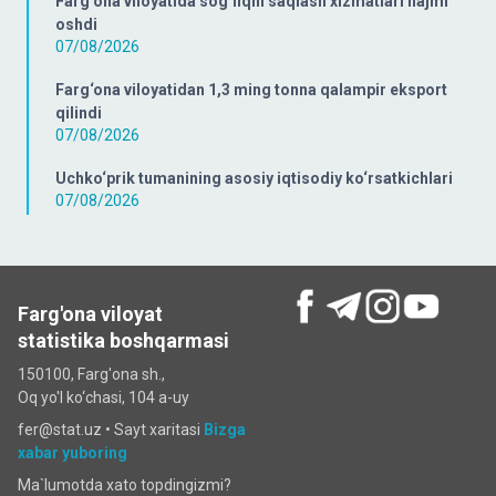
Farg‘ona viloyatida sog‘liqni saqlash xizmatlari hajmi
oshdi
07/08/2026
Farg‘ona viloyatidan 1,3 ming tonna qalampir eksport
qilindi
07/08/2026
Uchko‘prik tumanining asosiy iqtisodiy ko‘rsatkichlari
07/08/2026
Farg'ona viloyat
statistika boshqarmasi
150100, Farg'ona sh.,
Oq yo'l ko‘chаsi, 104 a-uy
fer@stat.uz •
Sayt xaritasi
Bizga
xabar yuboring
Ma`lumotda xato topdingizmi?