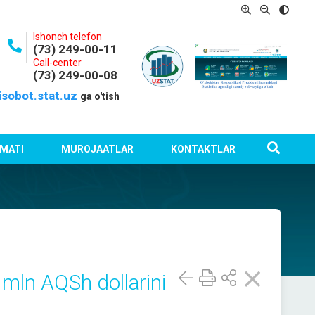
Ishonch telefon
(73) 249-00-11
Call-center
(73) 249-00-08
isobot.stat.uz
ga o'tish
MATI
MUROJAATLAR
KONTAKTLAR
 mln AQSh dollarini