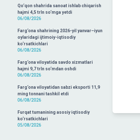
Qo‘qon shahrida sanoat ishlab chiqarish
hajmi 4,5 trln so‘mga yetdi
06/08/2026
Farg‘ona shahrining 2026-yil yanvar–iyun
oylaridagi ijtimoiy-iqtisodiy
ko‘rsatkichlari
06/08/2026
Farg‘ona viloyatida savdo xizmatlari
hajmi 9,7 trln so‘mdan oshdi
06/08/2026
Farg‘ona viloyatidan sabzi eksporti 11,9
ming tonnani tashkil etdi
06/08/2026
Furqat tumanining asosiy iqtisodiy
ko‘rsatkichlari
05/08/2026