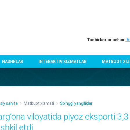
h
Tadbirkorlar uchun:
NASHRLAR
INTERAKTIV XIZMATLAR
MATBUOT XIZ
siy sahifa
Matbuot xizmati
So'nggi yangiliklar
arg‘ona viloyatida piyoz eksporti 3,3
shkil etdi