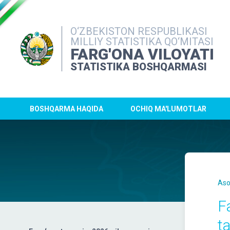
O‘ZBEKISTON RESPUBLIKASI
MILLIY STATISTIKA QO‘MITASI
FARG'ONA VILOYATI
STATISTIKA BOSHQARMASI
BOSHQARMA HAQIDA
OCHIQ MA'LUMOTLAR
Aso
F
ta