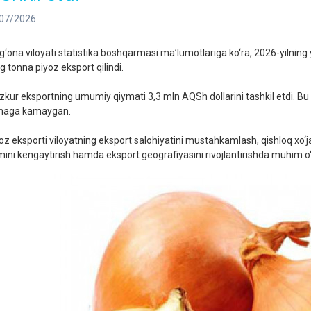
07/2026
g‘ona viloyati statistika boshqarmasi ma’lumotlariga ko‘ra, 2026-yilning 
g tonna piyoz eksport qilindi.
kur eksportning umumiy qiymati 3,3 mln AQSh dollarini tashkil etdi. Bu ko
naga kamaygan.
oz eksporti viloyatning eksport salohiyatini mustahkamlash, qishloq xo‘ja
mini kengaytirish hamda eksport geografiyasini rivojlantirishda muhim o