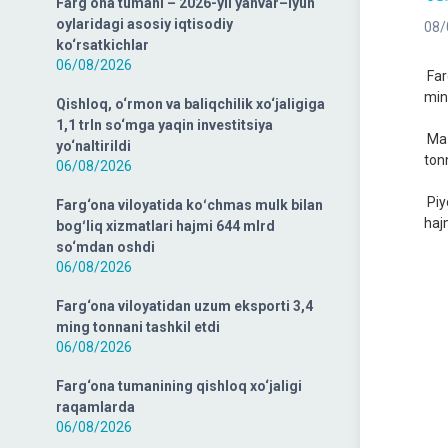
Farg‘ona tumani – 2026-yil yanvar–iyun
oylaridagi asosiy iqtisodiy
08/
ko‘rsatkichlar
06/08/2026
Far
min
Qishloq, o‘rmon va baliqchilik xo‘jaligiga
1,1 trln so‘mga yaqin investitsiya
Maz
yo‘naltirildi
ton
06/08/2026
Piy
Farg‘ona viloyatida koʻchmas mulk bilan
haj
bogʻliq xizmatlari hajmi 644 mlrd
so‘mdan oshdi
06/08/2026
Farg‘ona viloyatidan uzum eksporti 3,4
ming tonnani tashkil etdi
06/08/2026
Farg‘ona tumanining qishloq xo‘jaligi
raqamlarda
06/08/2026