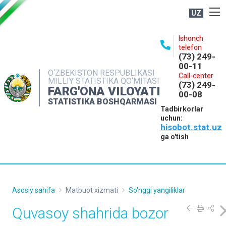
UZ
BOSHQARMA HAQIDA
Ishonch
telefon
OCHIQ MA'LUMOTLAR
(73) 249-
00-11
NASHRLAR
O‘ZBEKISTON RESPUBLIKASI
Call-center
MILLIY STATISTIKA QO‘MITASI
(73) 249-
INTERAKTIV XIZMATLAR
FARG'ONA VILOYATI
00-08
STATISTIKA BOSHQARMASI
MATBUOT XIZMATI
Tadbirkorlar
uchun:
MUROJAATLAR
hisobot.stat.uz
KONTAKTLAR
ga o'tish
Asosiy sahifa
Matbuot xizmati
So'nggi yangiliklar
Quvasoy shahrida bozor