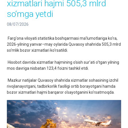
xizmatlari hajmi 505,3 mlrd
so‘mga yetdi
08/07/2026
Farg‘ona viloyati statistika boshqarmasi ma’lumotlariga ko‘ra,
2026-yilning yanvar–may oylarida Quvasoy shahrida 505,3 mlrd
so‘mlik bozor xizmatlari ko‘rsatildi.
Hisobot davrida xizmatlar hajmining o‘sish sur’ati o‘tgan yilning
mos davriga nisbatan 123,4 foizni tashkil etdi.
Mazkur natijalar Quvasoy shahrida xizmatlar sohasining izchil
rivojlanayotgani, tadbirkorlik faolligi ortib borayotgani hamda
bozor xizmatlari hajmi barqaror o‘sayotganini ko‘rsatmoqda.