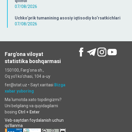
qilindi
07/08/2026
Uchko‘prik tumanining asosiy iqtisodiy ko‘rsatkichlari
07/08/2026
Farg'ona viloyat
statistika boshqarmasi
150100, Farg'ona sh.,
Oq yo'l ko‘chаsi, 104 a-uy
fer@stat.uz •
Sayt xaritasi
Bizga
xabar yuboring
Ma`lumotda xato topdingizmi?
Uni belgilang va quyidagilarni
bosing
Ctrl + Enter
Veb-saytdan foydalanish uchun
qo'llanma