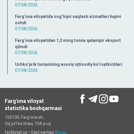
07/08/2026
Farg‘ona viloyatida sog‘liqni saqlash xizmatlari hajmi
oshdi
07/08/2026
Farg‘ona viloyatidan 1,3 ming tonna qalampir eksport
qilindi
07/08/2026
Uchko‘prik tumanining asosiy iqtisodiy ko‘rsatkichlari
07/08/2026
Farg'ona viloyat
statistika boshqarmasi
150100, Farg'ona sh.,
Oq yo'l ko‘chаsi, 104 a-uy
fer@stat.uz •
Sayt xaritasi
Bizga