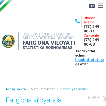
UZ
BOSHQARMA HAQIDA
Ishonch
telefon
OCHIQ MA'LUMOTLAR
(73) 249-
00-11
NASHRLAR
O‘ZBEKISTON RESPUBLIKASI
Call-center
MILLIY STATISTIKA QO‘MITASI
(73) 249-
INTERAKTIV XIZMATLAR
FARG'ONA VILOYATI
00-08
STATISTIKA BOSHQARMASI
MATBUOT XIZMATI
Tadbirkorlar
uchun:
MUROJAATLAR
hisobot.stat.uz
KONTAKTLAR
ga o'tish
Asosiy sahifa
Matbuot xizmati
So'nggi yangiliklar
Farg‘ona viloyatida