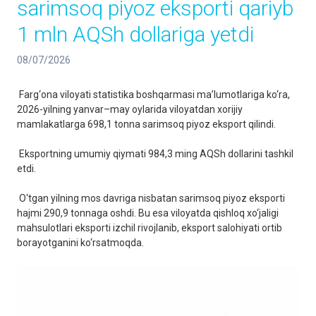
sarimsoq piyoz eksporti qariyb
1 mln AQSh dollariga yetdi
08/07/2026
Farg‘ona viloyati statistika boshqarmasi ma’lumotlariga ko‘ra,
2026-yilning yanvar–may oylarida viloyatdan xorijiy
mamlakatlarga 698,1 tonna sarimsoq piyoz eksport qilindi.
Eksportning umumiy qiymati 984,3 ming AQSh dollarini tashkil
etdi.
O‘tgan yilning mos davriga nisbatan sarimsoq piyoz eksporti
hajmi 290,9 tonnaga oshdi. Bu esa viloyatda qishloq xo‘jaligi
mahsulotlari eksporti izchil rivojlanib, eksport salohiyati ortib
borayotganini ko‘rsatmoqda.