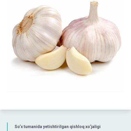
So‘x tumanida yetishtirilgan qishloq xo‘jaligi