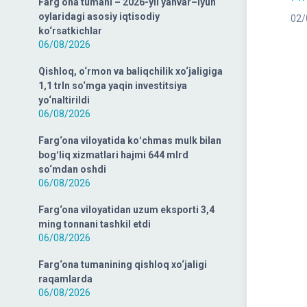
Farg‘ona tumani – 2026-yil yanvar–iyun
oylaridagi asosiy iqtisodiy
02/
ko‘rsatkichlar
06/08/2026
Qishloq, o‘rmon va baliqchilik xo‘jaligiga
1,1 trln so‘mga yaqin investitsiya
yo‘naltirildi
06/08/2026
Farg‘ona viloyatida koʻchmas mulk bilan
bogʻliq xizmatlari hajmi 644 mlrd
so‘mdan oshdi
06/08/2026
Farg‘ona viloyatidan uzum eksporti 3,4
ming tonnani tashkil etdi
06/08/2026
Farg‘ona tumanining qishloq xo‘jaligi
raqamlarda
06/08/2026