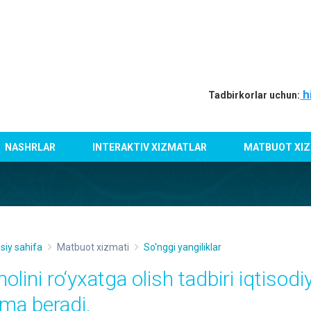
h
Tadbirkorlar uchun:
NASHRLAR
INTERAKTIV XIZMATLAR
MATBUOT XIZ
siy sahifa
Matbuot xizmati
So'nggi yangiliklar
olini ro‘yxatga olish tadbiri iqtisodi
ima beradi.