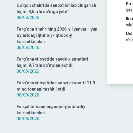
Bir
Qo‘qon shahrida sanoat ishlab chiqarish
ist
hajmi 4,5 trln so‘mga yetdi
06/08/2026
Ikk
oil
Farg‘ona shahrining 2026-yil yanvar–iyun
Uch
oylaridagi ijtimoiy-iqtisodiy
o‘rt
ko‘rsatkichlari
06/08/2026
Farg‘ona viloyatida savdo xizmatlari
hajmi 9,7 trln so‘mdan oshdi
06/08/2026
Farg‘ona viloyatidan sabzi eksporti 11,9
ming tonnani tashkil etdi
06/08/2026
Furqat tumanining asosiy iqtisodiy
ko‘rsatkichlari
05/08/2026