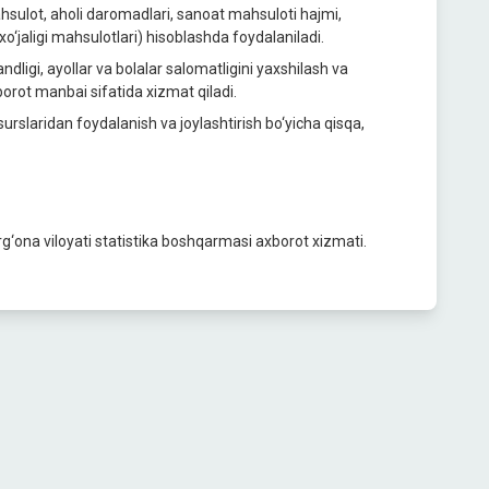
mahsulot, aholi daromadlari, sanoat mahsuloti hajmi,
xo‘jaligi mahsulotlari) hisoblashda foydalaniladi.
bandligi, ayollar va bolalar salomatligini yaxshilash va
borot manbai sifatida xizmat qiladi.
urslaridan foydalanish va joylashtirish bo‘yicha qisqa,
rg‘ona viloyati statistika boshqarmasi axborot xizmati.