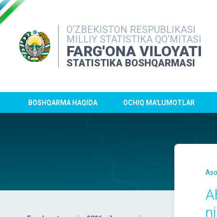
O‘ZBEKISTON RESPUBLIKASI
MILLIY STATISTIKA QO‘MITASI
FARG'ONA VILOYATI
STATISTIKA BOSHQARMASI
BOSHQARMA HAQIDA
OCHIQ MA'LUMOTLAR
Aso
Аh
n