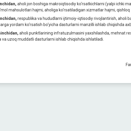
inchidan,
aholi jon boshiga makroiqtisodiy ko‘rsatkichlarni (yalpi ichki 
e‘mol mahsulotlari hajmi, aholiga ko‘rsatiladigan xizmatlar hajmi, qishloq 
inchidan,
respublika va hududlarni ijtimoiy-iqtisodiy rivojlantirish, aholi 
alarga yordam ko‘rsatish bo‘yicha dasturlarni manzilli ishlab chiqishda ax
inchidan,
aholi punktlarining infratuzulmasini yaxshilashda, mehnat res
a va uzoq muddatli dasturlarni ishlab chiqishda ishlatiladi.
Fa