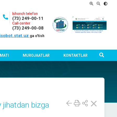
Ishonch telefon
(73) 249-00-11
Call-center
(73) 249-00-08
isobot.stat.uz
ga o'tish
MATI
MUROJAATLAR
KONTAKTLAR
y jihatdan bizga