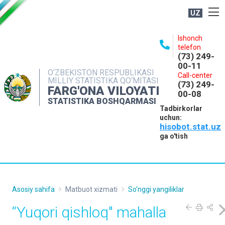
UZ
BOSHQARMA HAQIDA
Ishonch
telefon
OCHIQ MA'LUMOTLAR
(73) 249-
00-11
NASHRLAR
O‘ZBEKISTON RESPUBLIKASI
Call-center
MILLIY STATISTIKA QO‘MITASI
(73) 249-
INTERAKTIV XIZMATLAR
FARG'ONA VILOYATI
00-08
STATISTIKA BOSHQARMASI
MATBUOT XIZMATI
Tadbirkorlar
uchun:
MUROJAATLAR
hisobot.stat.uz
KONTAKTLAR
ga o'tish
Asosiy sahifa
Matbuot xizmati
So'nggi yangiliklar
“Yuqori qishloq" mahalla