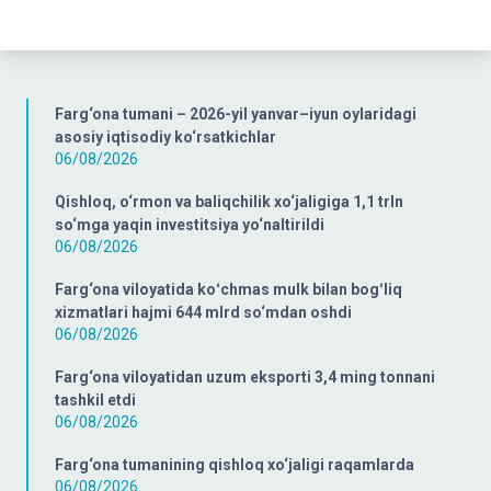
Farg‘ona tumani – 2026-yil yanvar–iyun oylaridagi
asosiy iqtisodiy ko‘rsatkichlar
06/08/2026
Qishloq, o‘rmon va baliqchilik xo‘jaligiga 1,1 trln
so‘mga yaqin investitsiya yo‘naltirildi
06/08/2026
Farg‘ona viloyatida koʻchmas mulk bilan bogʻliq
xizmatlari hajmi 644 mlrd so‘mdan oshdi
06/08/2026
Farg‘ona viloyatidan uzum eksporti 3,4 ming tonnani
tashkil etdi
06/08/2026
Farg‘ona tumanining qishloq xo‘jaligi raqamlarda
06/08/2026