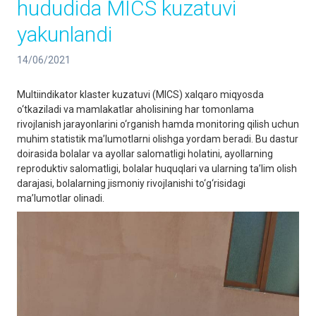
hududida MICS kuzatuvi
yakunlandi
14/06/2021
Multiindikator klaster kuzatuvi (MICS) xalqaro miqyosda
o‘tkaziladi va mamlakatlar aholisining har tomonlama
rivojlanish jarayonlarini o‘rganish hamda monitoring qilish uchun
muhim statistik ma’lumotlarni olishga yordam beradi. Bu dastur
doirasida bolalar va ayollar salomatligi holatini, ayollarning
reproduktiv salomatligi, bolalar huquqlari va ularning ta’lim olish
darajasi, bolalarning jismoniy rivojlanishi to‘g‘risidagi
ma’lumotlar olinadi.