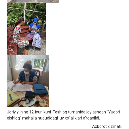
Joriу yilning 12-iyun kuni Toshloq tumanida joylashgan "Yuqori
qishloq" mahalla hududidagi uy xo‘jaliklari o‘rganildi.
Axborot xizmati.