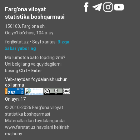
Farg'ona viloyat
statistika boshqarmasi
150100, Farg'ona sh.,
Oq yo'l ko‘chаsi, 104 a-uy
fer@stat.uz •
Sayt xaritasi
Bizga
xabar yuboring
Ma`lumotda xato topdingizmi?
Uni belgilang va quyidagilarni
bosing
Ctrl + Enter
Veb-saytdan foydalanish uchun
qo'llanma
Onlayn: 17
© 2010-2026 Farg‘ona viloyat
statistika boshqarmasi
Materiallardan foydalanganda
www.farstat.uz havolani keltirish
majburiy.