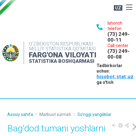
UZ
BOSHQARMA HAQIDA
Ishonch
telefon
OCHIQ MA'LUMOTLAR
(73) 249-
00-11
NASHRLAR
O‘ZBEKISTON RESPUBLIKASI
Call-center
MILLIY STATISTIKA QO‘MITASI
(73) 249-
INTERAKTIV XIZMATLAR
FARG'ONA VILOYATI
00-08
STATISTIKA BOSHQARMASI
MATBUOT XIZMATI
Tadbirkorlar
uchun:
MUROJAATLAR
hisobot.stat.uz
KONTAKTLAR
ga o'tish
Asosiy sahifa
Matbuot xizmati
So'nggi yangiliklar
Bag‘dod tumani yoshlarni