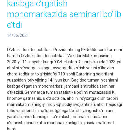
kasbga o‘rgatish
monomarkazida seminari bo‘lib
o‘tdi
14/06/2021
O‘zbekiston Respublikasi Prezidentining PF-5655-sonli farmoni
hamda O‘zbekiston Respublikasi Vazirlar Mahkamasining
2020-yil 11- noyabr kungi “O‘zbekiston Respublikasida 2023-yil
aholini ro‘yxatga olishga tayyorgarlik ko‘rish va uni o‘tkazish
chora-tadbirlar to‘g‘risida”gi 710-sonli Qarorining bajarilishi
yuzasidan joriy yilning 14- iyun kuni Bag‘dod tumani yoshlarni
kasbga o‘rgatish monomarkazi jamoasi ishtirokida seminar
o‘tkazildi. Seminarda tuman statistika bo‘limi mutaxassisi K.
Imomov qatnashib, u o‘z so‘zida, aholini ro‘yxatga olish tadbiri
mamlakatimizning ijtimoiy-iqtisodiy rivojlantirish, aholi haqidagi
to‘liq va ishonchli ma’lumotga ega bo‘lish, yangi ish o‘rinlarini
yaratish, aholi bandligini ta’minlash,mehnat resurslarini
o‘rganish uchun katta manbaa ekanligi to‘g‘risida ma’lumot
berdi.