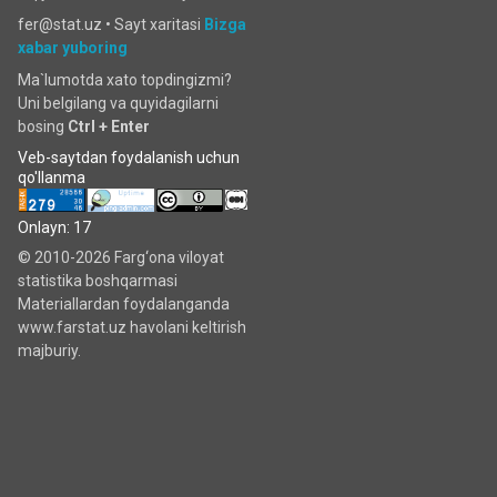
fer@stat.uz •
Sayt xaritasi
Bizga
xabar yuboring
Ma`lumotda xato topdingizmi?
Uni belgilang va quyidagilarni
bosing
Ctrl + Enter
Veb-saytdan foydalanish uchun
qo'llanma
Onlayn: 17
© 2010-2026 Farg‘ona viloyat
statistika boshqarmasi
Materiallardan foydalanganda
www.farstat.uz havolani keltirish
majburiy.