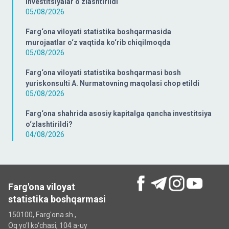
investitsiyalar o‘zlashtirildi
05/08/2026
Farg‘ona viloyati statistika boshqarmasida
murojaatlar o‘z vaqtida ko‘rib chiqilmoqda
05/08/2026
Farg‘ona viloyati statistika boshqarmasi bosh
yuriskonsulti A. Nurmatovning maqolasi chop etildi
05/08/2026
Farg‘ona shahrida asosiy kapitalga qancha investitsiya
o‘zlashtirildi?
04/08/2026
Farg'ona viloyat
statistika boshqarmasi
150100, Farg'ona sh.,
Oq yo'l ko‘chаsi, 104 a-uy