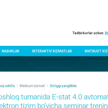
h
Tadbirkorlar uchun:
NASHRLAR
INTERAKTIV XIZMATLAR
MATBUOT XIZ
siy sahifa
Matbuot xizmati
So'nggi yangiliklar
oshloq tumanida E-stat 4.0 avtomat
ektron tizim bo‘yicha seminar trening 