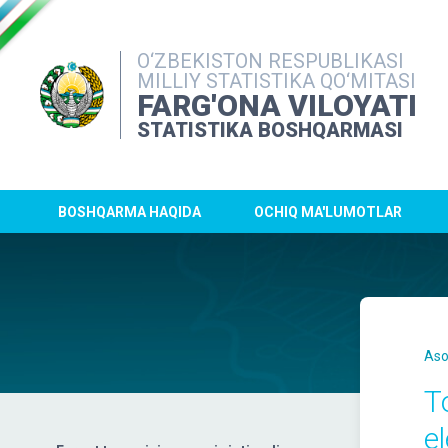
O‘ZBEKISTON RESPUBLIKASI
MILLIY STATISTIKA QO‘MITASI
FARG'ONA VILOYATI
STATISTIKA BOSHQARMASI
BOSHQARMA HAQIDA
OCHIQ MA'LUMOTLAR
Aso
T
el