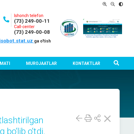
Ishonch telefon
(73) 249-00-11
Call-center
(73) 249-00-08
isobot.stat.uz
ga o'tish
MATI
MUROJAATLAR
KONTAKTLAR
lashtirilgan
bo‘lib o‘tdi.