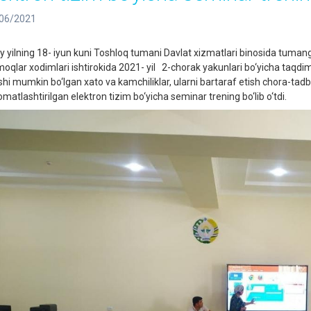
06/2021
iy yilning 18- iyun kuni Toshloq tumani Davlat xizmatlari binosida tumanga
moqlar xodimlari ishtirokida 2021- yil 2-chorak yakunlari bo‘yicha taqdim 
ishi mumkin bo‘lgan xato va kamchiliklar, ularni bartaraf etish chora-tadb
matlashtirilgan elektron tizim bo‘yicha seminar trening bo‘lib o‘tdi.