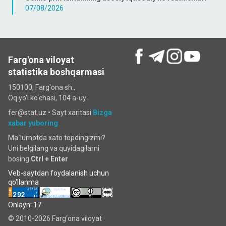
07/08/2026
Farg'ona viloyat
statistika boshqarmasi
150100, Farg'ona sh.,
Oq yo'l ko‘chаsi, 104 a-uy
fer@stat.uz •
Sayt xaritasi
Bizga
xabar yuboring
Ma`lumotda xato topdingizmi?
Uni belgilang va quyidagilarni
bosing
Ctrl + Enter
Veb-saytdan foydalanish uchun
qo'llanma
Onlayn: 17
© 2010-2026 Farg‘ona viloyat