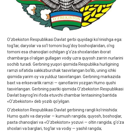
O‘zbekiston Respublikasi Davlat gerbi quyidagi ko‘rinishga ega:
tog‘lar, daryolar va so‘l tomoni bug‘doy boshoqlaridan, o‘ng
tomoni esa chanoqlari ochilgan g‘o‘za shoxlaridan iborat
chambarga o‘ralgan gullagan vodiy uzra quyosh zarrin nurlarini
sochib turadi. Gerbning yuqori qismida Respublika hurligining
ramzi sifatida sakkizburchak tasvirlangan bo‘lib, uning ichki
qismida yarim oy va yulduz tasvirlangan. Gerbning markazida
baxt va erksevarlik ramzi — qanotlarini yozgan Humo qushi
tasvirlangan. Gerbning pastki qismida O‘zbekiston Respublikasi
Davlat bayrog‘ini ifoda etuvchi chambar lentasining bantida
«O‘zbekiston» deb yozib qo‘yilgan.
O‘zbekiston Respublikasi Davlat gerbining rangli ko‘rinishida:
Humo qushi va daryolar — kumush rangida; quyosh, boshoqlar,
paxta chanoqlari va «O‘zbekiston» yozuvi — oltin rangida; g‘o‘za
shoxlari va barglari, tog‘lar va vodiy — yashil rangda;