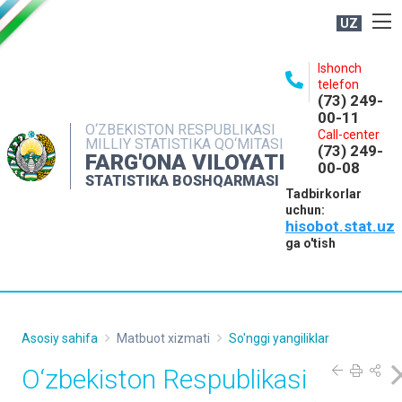
UZ
BOSHQARMA HAQIDA
Ishonch
telefon
OCHIQ MA'LUMOTLAR
(73) 249-
00-11
NASHRLAR
O‘ZBEKISTON RESPUBLIKASI
Call-center
MILLIY STATISTIKA QO‘MITASI
(73) 249-
INTERAKTIV XIZMATLAR
FARG'ONA VILOYATI
00-08
STATISTIKA BOSHQARMASI
MATBUOT XIZMATI
Tadbirkorlar
uchun:
MUROJAATLAR
hisobot.stat.uz
KONTAKTLAR
ga o'tish
Asosiy sahifa
Matbuot xizmati
So'nggi yangiliklar
O‘zbekiston Respublikasi