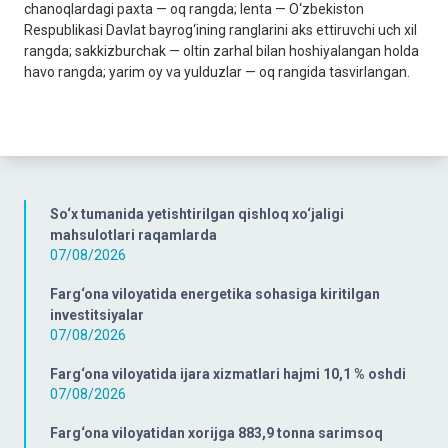
chanoqlardagi paxta — oq rangda; lenta — O‘zbekiston
Respublikasi Davlat bayrog‘ining ranglarini aks ettiruvchi uch xil
rangda; sakkizburchak — oltin zarhal bilan hoshiyalangan holda
havo rangda; yarim oy va yulduzlar — oq rangida tasvirlangan.
So‘x tumanida yetishtirilgan qishloq xo‘jaligi
mahsulotlari raqamlarda
07/08/2026
Farg‘ona viloyatida energetika sohasiga kiritilgan
investitsiyalar
07/08/2026
Farg‘ona viloyatida ijara xizmatlari hajmi 10,1 % oshdi
07/08/2026
Farg‘ona viloyatidan xorijga 883,9 tonna sarimsoq