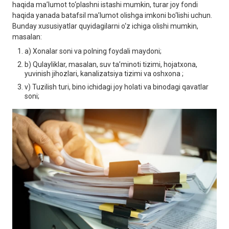
haqida maʼlumot to‘plashni istashi mumkin, turar joy fondi
haqida yanada batafsil maʼlumot olishga imkoni bo‘lishi uchun.
Bunday xususiyatlar quyidagilarni o‘z ichiga olishi mumkin,
masalan:
a) Xonalar soni va polning foydali maydoni;
b) Qulayliklar, masalan, suv taʼminoti tizimi, hojatxona,
yuvinish jihozlari, kanalizatsiya tizimi va oshxona ;
v) Tuzilish turi, bino ichidagi joy holati va binodagi qavatlar
soni;