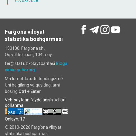
07/08/2026
Farg'ona viloyat
statistika boshqarmasi
150100, Farg'ona sh.,
Oq yo'l ko‘chаsi, 104 a-uy
fer@stat.uz •
Sayt xaritasi
Bizga
xabar yuboring
Ma`lumotda xato topdingizmi?
Uni belgilang va quyidagilarni
bosing
Ctrl + Enter
Veb-saytdan foydalanish uchun
qo'llanma
Onlayn: 17
© 2010-2026 Farg‘ona viloyat
statistika boshqarmasi