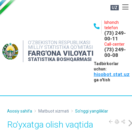
UZ
BOSHQARMA HAQIDA
Ishonch
telefon
OCHIQ MA'LUMOTLAR
(73) 249-
00-11
NASHRLAR
O‘ZBEKISTON RESPUBLIKASI
Call-center
MILLIY STATISTIKA QO‘MITASI
(73) 249-
INTERAKTIV XIZMATLAR
FARG'ONA VILOYATI
00-08
STATISTIKA BOSHQARMASI
MATBUOT XIZMATI
Tadbirkorlar
uchun:
MUROJAATLAR
hisobot.stat.uz
KONTAKTLAR
ga o'tish
Asosiy sahifa
Matbuot xizmati
So'nggi yangiliklar
Ro‘yxatga olish vaqtida