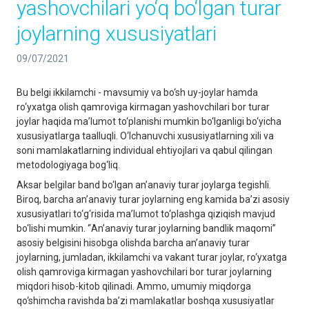
yashovchilari yo‘q bo‘lgan turar
joylarning xususiyatlari
09/07/2021
Bu belgi ikkilamchi - mavsumiy va bo‘sh uy-joylar hamda
ro‘yxatga olish qamroviga kirmagan yashovchilari bor turar
joylar haqida maʼlumot to‘planishi mumkin bo‘lganligi bo‘yicha
xususiyatlarga taalluqli. O‘lchanuvchi xususiyatlarning xili va
soni mamlakatlarning individual ehtiyojlari va qabul qilingan
metodologiyaga bog‘liq.
Aksar belgilar band bo‘lgan anʼanaviy turar joylarga tegishli.
Biroq, barcha anʼanaviy turar joylarning eng kamida baʼzi asosiy
xususiyatlari to‘g‘risida maʼlumot to‘plashga qiziqish mavjud
bo‘lishi mumkin. “Аnʼanaviy turar joylarning bandlik maqomi”
asosiy belgisini hisobga olishda barcha anʼanaviy turar
joylarning, jumladan, ikkilamchi va vakant turar joylar, ro‘yxatga
olish qamroviga kirmagan yashovchilari bor turar joylarning
miqdori hisob-kitob qilinadi. Аmmo, umumiy miqdorga
qo‘shimcha ravishda baʼzi mamlakatlar boshqa xususiyatlar