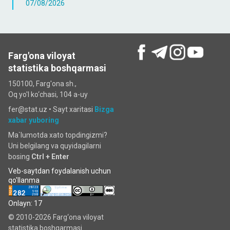
07/08/2026
Farg'ona viloyat
statistika boshqarmasi
150100, Farg'ona sh.,
Oq yo'l ko‘chаsi, 104 a-uy
fer@stat.uz •
Sayt xaritasi
Bizga
xabar yuboring
Ma`lumotda xato topdingizmi?
Uni belgilang va quyidagilarni
bosing
Ctrl + Enter
Veb-saytdan foydalanish uchun
qo'llanma
Onlayn: 17
© 2010-2026 Farg‘ona viloyat
statistika boshqarmasi