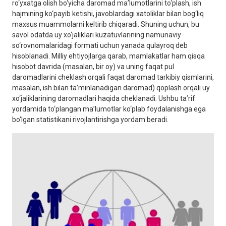
ro‘yxatga olish bo‘yicha daromad maʼlumotlarini to‘plash, ish
hajmining ko‘payib ketishi, javoblardagi xatoliklar bilan bog‘liq
maxsus muammolarni keltirib chiqaradi. Shuning uchun, bu
savol odatda uy xo‘jaliklari kuzatuvlarining namunaviy
so‘rovnomalaridagi formati uchun yanada qulayroq deb
hisoblanadi. Milliy ehtiyojlarga qarab, mamlakatlar ham qisqa
hisobot davrida (masalan, bir oy) va uning faqat pul
daromadlarini cheklash orqali faqat daromad tarkibiy qismlarini,
masalan, ish bilan taʼminlanadigan daromad) qoplash orqali uy
xo‘jaliklarining daromadlari haqida cheklanadi. Ushbu taʼrif
yordamida to‘plangan maʼlumotlar ko‘plab foydalanishga ega
bo‘lgan statistikani rivojlantirishga yordam beradi.