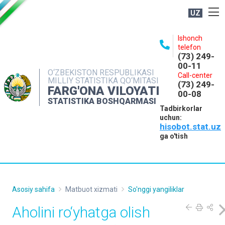
UZ
BOSHQARMA HAQIDA
Ishonch
telefon
OCHIQ MA'LUMOTLAR
(73) 249-
00-11
NASHRLAR
O‘ZBEKISTON RESPUBLIKASI
Call-center
MILLIY STATISTIKA QO‘MITASI
(73) 249-
INTERAKTIV XIZMATLAR
FARG'ONA VILOYATI
00-08
STATISTIKA BOSHQARMASI
MATBUOT XIZMATI
Tadbirkorlar
uchun:
MUROJAATLAR
hisobot.stat.uz
KONTAKTLAR
ga o'tish
Asosiy sahifa
Matbuot xizmati
So'nggi yangiliklar
Аholini ro‘yhatga olish