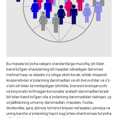
Bu masala bo‘yicha xalqaro standartlarga muvofiq, ish bilan
band bo‘lgan shaxslarning ish haqidan olinadigan daromad
mehnat haqi va okladni o‘z ichiga olishi kerak, ishlab chiqarish
kooperativlari aʼzolarining daromadlari va ish beruvchilar va o‘z-
o‘zini ish bilan taʼminlaydigan ishchilar, biznesni boshqaruvchi
va korporativ bo‘lmagan korxonalar aralash daromadlari kiradi.
Ish bilan band bo‘lgan oila a‘zolarining daromadidan tashqari, uy
xo‘jaliklarining umumiy daromadlari, masalan, foizlar,
dividendlar, ijara, ijtimoiy taʼminot liniyasi nafaqalari, pensiya va
uning barcha aʼzolarining hayot sug‘urtasi shartnomasi bo‘yicha