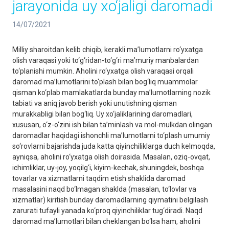
jarayonida uy xo‘jaligi daromadi
14/07/2021
Milliy sharoitdan kelib chiqib, kerakli maʼlumotlarni ro‘yxatga
olish varaqasi yoki to‘g‘ridan-to‘g‘ri maʼmuriy manbalardan
to‘planishi mumkin. Аholini ro‘yxatga olish varaqasi orqali
daromad maʼlumotlarini to‘plash bilan bog‘liq muammolar
qisman ko‘plab mamlakatlarda bunday maʼlumotlarning nozik
tabiati va aniq javob berish yoki unutishning qisman
murakkabligi bilan bog‘liq. Uy xo‘jaliklarining daromadlari,
xususan, o‘z-o‘zini ish bilan taʼminlash va mol-mulkdan olingan
daromadlar haqidagi ishonchli maʼlumotlarni to‘plash umumiy
so‘rovlarni bajarishda juda katta qiyinchiliklarga duch kelmoqda,
ayniqsa, aholini ro‘yxatga olish doirasida. Masalan, oziq-ovqat,
ichimliklar, uy-joy, yoqilg‘i, kiyim-kechak, shuningdek, boshqa
tovarlar va xizmatlarni taqdim etish shaklida daromad
masalasini naqd bo‘lmagan shaklda (masalan, to‘lovlar va
xizmatlar) kiritish bunday daromadlarning qiymatini belgilash
zarurati tufayli yanada ko‘proq qiyinchiliklar tug‘diradi. Naqd
daromad maʼlumotlari bilan cheklangan bo‘lsa ham, aholini