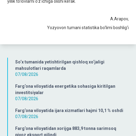
yillik to‘lovlarni o‘z ichiga olishi kerak.
А.Аrapov,
Yozyovon tumani statistika bo‘limi boshlig‘i
So‘x tumanida yetishtirilgan qishloq xo‘jaligi
mahsulotlari raqamlarda
07/08/2026
Farg‘ona viloyatida energetika sohasiga kiritilgan
investitsiyalar
07/08/2026
Farg‘ona viloyatida ijara xizmatlari hajmi 10,1 % oshdi
07/08/2026
Farg‘ona viloyatidan xorijga 883,9 tonna sarimsoq
piyoz eksport qilindi