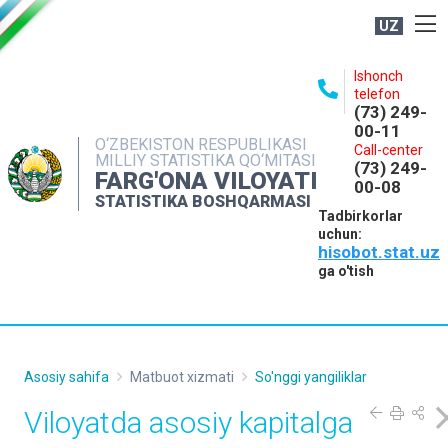
UZ
BOSHQARMA HAQIDA
Ishonch
telefon
OCHIQ MA'LUMOTLAR
(73) 249-
00-11
NASHRLAR
O‘ZBEKISTON RESPUBLIKASI
Call-center
MILLIY STATISTIKA QO‘MITASI
(73) 249-
INTERAKTIV XIZMATLAR
FARG'ONA VILOYATI
00-08
STATISTIKA BOSHQARMASI
MATBUOT XIZMATI
Tadbirkorlar
uchun:
MUROJAATLAR
hisobot.stat.uz
KONTAKTLAR
ga o'tish
Asosiy sahifa
Matbuot xizmati
So'nggi yangiliklar
Viloyatda asosiy kapitalga