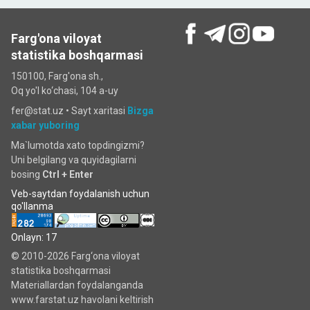
Farg'ona viloyat
statistika boshqarmasi
150100, Farg'ona sh.,
Oq yo'l ko‘chаsi, 104 a-uy
fer@stat.uz •
Sayt xaritasi
Bizga
xabar yuboring
Ma`lumotda xato topdingizmi?
Uni belgilang va quyidagilarni
bosing
Ctrl + Enter
Veb-saytdan foydalanish uchun
qo'llanma
Onlayn: 17
© 2010-2026 Farg‘ona viloyat
statistika boshqarmasi
Materiallardan foydalanganda
www.farstat.uz havolani keltirish