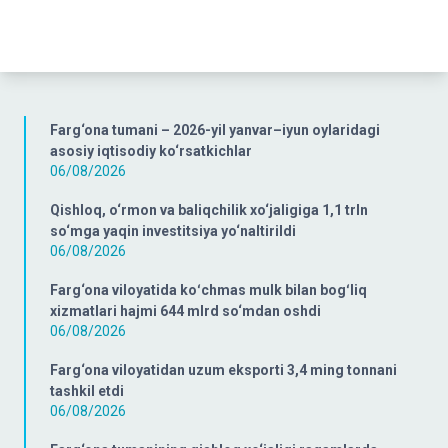
Farg‘ona tumani – 2026-yil yanvar–iyun oylaridagi
asosiy iqtisodiy ko‘rsatkichlar
06/08/2026
Qishloq, o‘rmon va baliqchilik xo‘jaligiga 1,1 trln
so‘mga yaqin investitsiya yo‘naltirildi
06/08/2026
Farg‘ona viloyatida koʻchmas mulk bilan bogʻliq
xizmatlari hajmi 644 mlrd so‘mdan oshdi
06/08/2026
Farg‘ona viloyatidan uzum eksporti 3,4 ming tonnani
tashkil etdi
06/08/2026