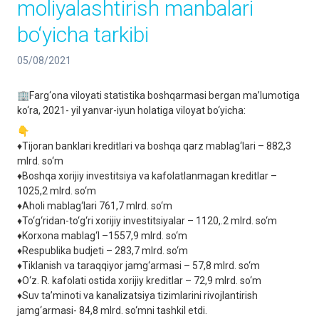
moliyalashtirish manbalari
bo‘yicha tarkibi
05/08/2021
🏢Farg‘ona viloyati statistika boshqarmasi bergan ma’lumotiga
ko‘ra, 2021- yil yanvar-iyun holatiga viloyat bo‘yicha:
👇
♦️Tijoran banklari kreditlari va boshqa qarz mablag‘lari – 882,3
mlrd. so‘m
♦️Boshqa xorijiy investitsiya va kafolatlanmagan kreditlar –
1025,2 mlrd. so‘m
♦️Aholi mablag‘lari 761,7 mlrd. so‘m
♦️To‘g‘ridan-to‘g‘ri xorijiy investitsiyalar – 1120,.2 mlrd. so‘m
♦️Korxona mablag‘I –1557,9 mlrd. so‘m
♦️Respublika budjeti – 283,7 mlrd. so‘m
♦️Tiklanish va taraqqiyor jamg‘armasi – 57,8 mlrd. so‘m
♦️O‘z. R. kafolati ostida xorijiy kreditlar – 72,9 mlrd. so‘m
♦️Suv ta’minoti va kanalizatsiya tizimlarini rivojlantirish
jamg‘armasi- 84,8 mlrd. so‘mni tashkil etdi.