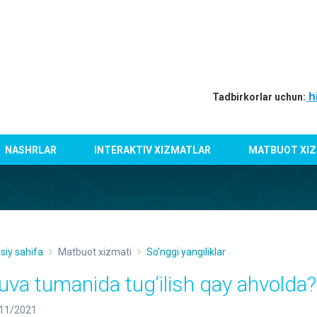
h
Tadbirkorlar uchun:
NASHRLAR
INTERAKTIV XIZMATLAR
MATBUOT XIZ
siy sahifa
Matbuot xizmati
So'nggi yangiliklar
uva tumanida tug‘ilish qay ahvolda?
11/2021