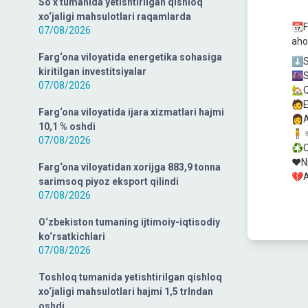
So‘x tumanida yetishtirilgan qishloq
xo‘jaligi mahsulotlari raqamlarda
📆F
07/08/2026
ahol
Farg‘ona viloyatida energetika sohasiga
⬇️S
kiritilgan investitsiyalar
🌆S
07/08/2026
🏡Q
🧑E
Farg‘ona viloyatida ijara xizmatlari hajmi
👩A
10,1 % oshdi
🧍♀
07/08/2026
♻️O
❤️N
Farg‘ona viloyatidan xorijga 883,9 tonna
💔Aj
sarimsoq piyoz eksport qilindi
07/08/2026
O‘zbekiston tumaning ijtimoiy-iqtisodiy
ko‘rsatkichlari
07/08/2026
Toshloq tumanida yetishtirilgan qishloq
xo‘jaligi mahsulotlari hajmi 1,5 trlndan
oshdi