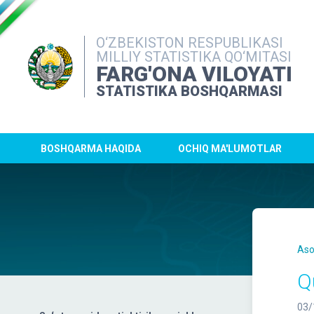
O‘ZBEKISTON RESPUBLIKASI
MILLIY STATISTIKA QO‘MITASI
FARG'ONA VILOYATI
STATISTIKA BOSHQARMASI
BOSHQARMA HAQIDA
OCHIQ MA'LUMOTLAR
Aso
Q
03/