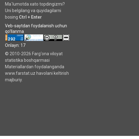
Ma`lumotda xato topdingizmi?
Uni belgilang va quyidagilarni
bosing
Ctrl + Enter
Veb-saytdan foydalanish uchun
qo'llanma
Onlayn: 17
© 2010-2026 Farg‘ona viloyat
statistika boshqarmasi
Materiallardan foydalanganda
www.farstat.uz havolani keltirish
majburiy.