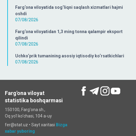
Farg‘ona viloyatida sog‘liqni saqlash xizmatlari hajmi
oshdi
07/08/2026
Farg‘ona viloyatidan 1,3 ming tonna qalampir eksport
qilindi
07/08/2026
Uchko‘prik tumanining asosiy iqtisodiy ko‘rsatkichlari
07/08/2026
Farg'ona viloyat
statistika boshqarmasi
150100, Farg'ona sh.,
Oq yo'l ko‘chаsi, 104 a-uy
fer@stat.uz •
Sayt xaritasi
Bizga
xabar yuboring