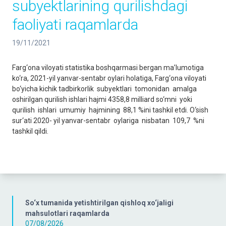
subyektlarining qurilishdagi
faoliyati raqamlarda
19/11/2021
Farg‘ona viloyati statistika boshqarmasi bergan ma’lumotiga
ko‘ra, 2021-yil yanvar-sentabr oylari holatiga, Farg‘ona viloyati
bo‘yicha kichik tadbirkorlik subyektlari tomonidan amalga
oshirilgan qurilish ishlari hajmi 4358,8 milliard so‘mni yoki
qurilish ishlari umumiy hajmining 88,1 %ini tashkil etdi. O‘sish
sur‘ati 2020- yil yanvar-sentabr oylariga nisbatan 109,7 %ni
tashkil qildi.
So‘x tumanida yetishtirilgan qishloq xo‘jaligi
mahsulotlari raqamlarda
07/08/2026