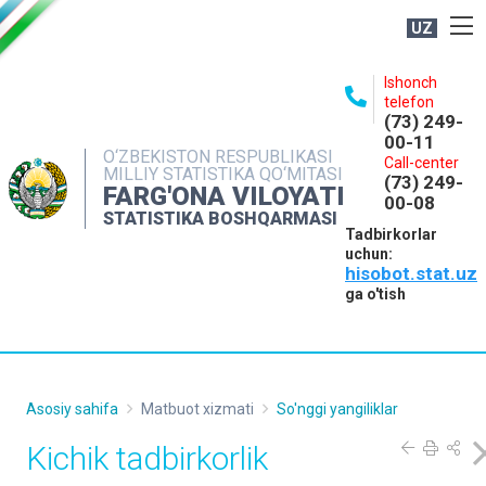
UZ
BOSHQARMA HAQIDA
Ishonch
telefon
OCHIQ MA'LUMOTLAR
(73) 249-
00-11
NASHRLAR
O‘ZBEKISTON RESPUBLIKASI
Call-center
MILLIY STATISTIKA QO‘MITASI
(73) 249-
INTERAKTIV XIZMATLAR
FARG'ONA VILOYATI
00-08
STATISTIKA BOSHQARMASI
MATBUOT XIZMATI
Tadbirkorlar
uchun:
MUROJAATLAR
hisobot.stat.uz
KONTAKTLAR
ga o'tish
Asosiy sahifa
Matbuot xizmati
So'nggi yangiliklar
Kichik tadbirkorlik