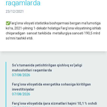
raqamlarda
23/12/2021
✅Farg‘ona viloyati statistika boshqarmasi bergan ma’lumotiga
ko‘ra, 2021-yilning 1-dekabr holatiga Farg‘ona viloyatining ishlab
chiqaradigan sanoat tarkibida metallurgiya sanoati 190,5 mlrd
so‘mni tashkil etdi.
So‘x tumanida yetishtirilgan qishloq xo‘jaligi
mahsulotlari raqamlarda
07/08/2026
Farg‘ona viloyatida energetika sohasiga kiritilgan
investitsiyalar
07/08/2026
Farg‘ona viloyatida ijara xizmatlari hajmi 10,1 % oshdi