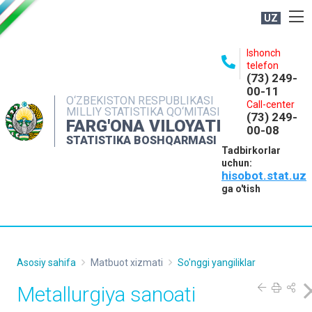
UZ
BOSHQARMA HAQIDA
Ishonch
telefon
OCHIQ MA'LUMOTLAR
(73) 249-
00-11
NASHRLAR
O‘ZBEKISTON RESPUBLIKASI
Call-center
MILLIY STATISTIKA QO‘MITASI
(73) 249-
INTERAKTIV XIZMATLAR
FARG'ONA VILOYATI
00-08
STATISTIKA BOSHQARMASI
MATBUOT XIZMATI
Tadbirkorlar
uchun:
MUROJAATLAR
hisobot.stat.uz
KONTAKTLAR
ga o'tish
Asosiy sahifa
Matbuot xizmati
So'nggi yangiliklar
Metallurgiya sanoati