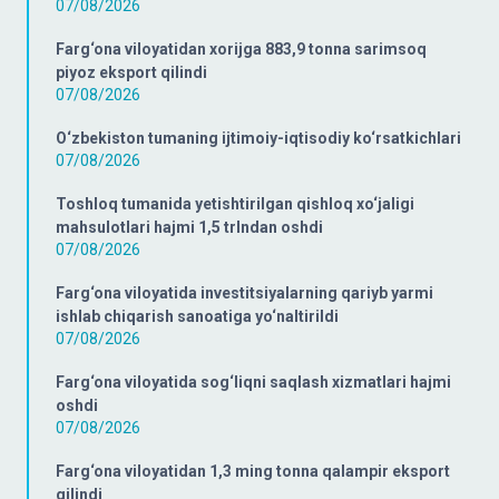
07/08/2026
Farg‘ona viloyatidan xorijga 883,9 tonna sarimsoq
piyoz eksport qilindi
07/08/2026
O‘zbekiston tumaning ijtimoiy-iqtisodiy ko‘rsatkichlari
07/08/2026
Toshloq tumanida yetishtirilgan qishloq xo‘jaligi
mahsulotlari hajmi 1,5 trlndan oshdi
07/08/2026
Farg‘ona viloyatida investitsiyalarning qariyb yarmi
ishlab chiqarish sanoatiga yo‘naltirildi
07/08/2026
Farg‘ona viloyatida sog‘liqni saqlash xizmatlari hajmi
oshdi
07/08/2026
Farg‘ona viloyatidan 1,3 ming tonna qalampir eksport
qilindi