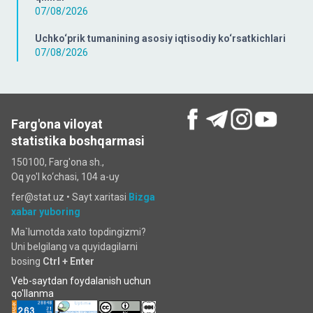
07/08/2026
Uchko‘prik tumanining asosiy iqtisodiy ko‘rsatkichlari
07/08/2026
Farg'ona viloyat
statistika boshqarmasi
150100, Farg'ona sh.,
Oq yo'l ko‘chаsi, 104 a-uy
fer@stat.uz •
Sayt xaritasi
Bizga
xabar yuboring
Ma`lumotda xato topdingizmi?
Uni belgilang va quyidagilarni
bosing
Ctrl + Enter
Veb-saytdan foydalanish uchun
qo'llanma