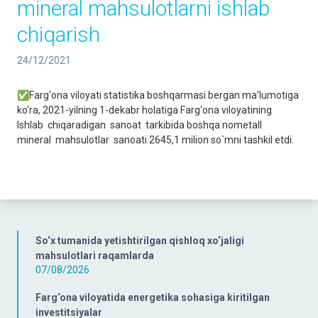
mineral mahsulotlarni ishlab
chiqarish
24/12/2021
✅Farg‘ona viloyati statistika boshqarmasi bergan ma’lumotiga
ko‘ra, 2021-yilning 1-dekabr holatiga Farg‘ona viloyatining
Ishlab chiqaradigan sanoat tarkibida boshqa nometall
mineral mahsulotlar sanoati 2645,1 milion so`mni tashkil etdi.
So‘x tumanida yetishtirilgan qishloq xo‘jaligi
mahsulotlari raqamlarda
07/08/2026
Farg‘ona viloyatida energetika sohasiga kiritilgan
investitsiyalar