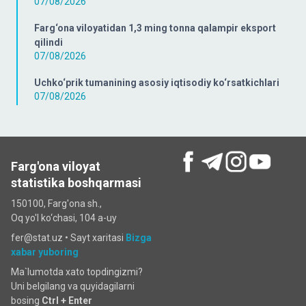
07/08/2026
Farg‘ona viloyatidan 1,3 ming tonna qalampir eksport
qilindi
07/08/2026
Uchko‘prik tumanining asosiy iqtisodiy ko‘rsatkichlari
07/08/2026
Farg'ona viloyat
statistika boshqarmasi
150100, Farg'ona sh.,
Oq yo'l ko‘chаsi, 104 a-uy
fer@stat.uz •
Sayt xaritasi
Bizga
xabar yuboring
Ma`lumotda xato topdingizmi?
Uni belgilang va quyidagilarni
bosing
Ctrl + Enter