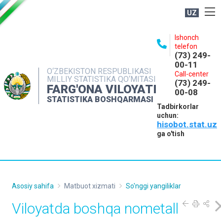
UZ
BOSHQARMA HAQIDA
Ishonch
telefon
OCHIQ MA'LUMOTLAR
(73) 249-
00-11
NASHRLAR
O‘ZBEKISTON RESPUBLIKASI
Call-center
MILLIY STATISTIKA QO‘MITASI
(73) 249-
INTERAKTIV XIZMATLAR
FARG'ONA VILOYATI
00-08
STATISTIKA BOSHQARMASI
MATBUOT XIZMATI
Tadbirkorlar
uchun:
MUROJAATLAR
hisobot.stat.uz
KONTAKTLAR
ga o'tish
Asosiy sahifa
Matbuot xizmati
So'nggi yangiliklar
Viloyatda boshqa nometall