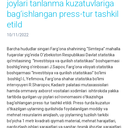
joylari tanlanma kuzatuvlariga
bag‘ishlangan press-tur tashkil
etild
10/11/2022
Barcha hududlar singari Farg‘ona shahrining “Simtepa” mahalla
fuqarolar yig‘inida O‘zbekiston Respublikasi Davlat statistika
qo‘mitasining “Investitsiya va qurilish statistikasi” boshqarmasi
boshlig‘ining o‘rinbosari J.Saipov, Farg‘ona viloyati statistika
boshqarmasi “Investitsiya va qurilish statistikasi” bo‘limi
boshlig‘i L.Yefimova, Farg‘ona shahar statistika bo‘limi
intervyuyeri R.Sharopov, Kadastr palatasi mutaxassisilari
hamda ommaviy axborot vositalari xodimlari ishtirokida yakka
tartibda qurilgan uy-joylari so‘rovnomasini o‘tkazishga
bag‘ishlangan press-tur tashkil etildi. Press-turda kuzatuv
o‘tkazilgan uylarning qurilishida foydalanilgan moddiy va
mehnat resurslarini aniqlash, uy-joylarning tuzilish tarkibi
bo‘yicha 1 metr kvadrati qiymati material, mehnat harajatlari,
pardozlash ishlari xarajatlari va sanitar-texnik jihozlar xarajatlari