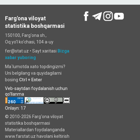
Farg'ona viloyat
statistika boshqarmasi
150100, Farg'ona sh.,
Oq yo'l ko‘chаsi, 104 a-uy
fer@stat.uz •
Sayt xaritasi
Bizga
xabar yuboring
Ma`lumotda xato topdingizmi?
Uni belgilang va quyidagilarni
bosing
Ctrl + Enter
Veb-saytdan foydalanish uchun
qo'llanma
Onlayn: 17
© 2010-2026 Farg‘ona viloyat
statistika boshqarmasi
Materiallardan foydalanganda
www.farstat.uz havolani keltirish