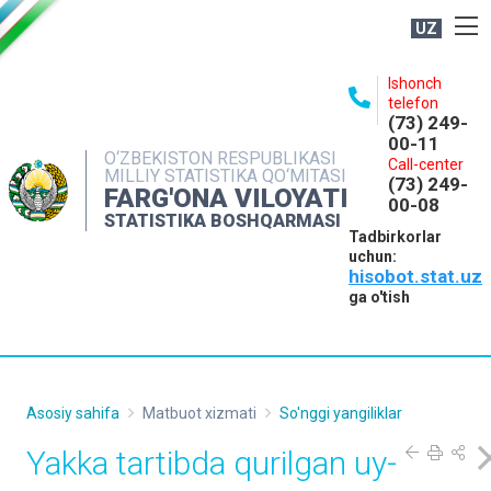
UZ
BOSHQARMA HAQIDA
Ishonch
telefon
OCHIQ MA'LUMOTLAR
(73) 249-
00-11
NASHRLAR
O‘ZBEKISTON RESPUBLIKASI
Call-center
MILLIY STATISTIKA QO‘MITASI
(73) 249-
INTERAKTIV XIZMATLAR
FARG'ONA VILOYATI
00-08
STATISTIKA BOSHQARMASI
MATBUOT XIZMATI
Tadbirkorlar
uchun:
MUROJAATLAR
hisobot.stat.uz
KONTAKTLAR
ga o'tish
Asosiy sahifa
Matbuot xizmati
So'nggi yangiliklar
Yakka tartibda qurilgan uy-