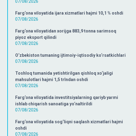
07/08/2026
Farg‘ona viloyatida ijara xizmatlari hajmi 10,1 % oshdi
07/08/2026
Farg‘ona viloyatidan xorijga 883,9 tonna sarimsoq
piyoz eksport qilindi
07/08/2026
O‘zbekiston tumaning ijtimoiy-iqtisodiy ko‘rsatkichlari
07/08/2026
Toshloq tumanida yetishtirilgan qishloq xo‘jaligi
mahsulotlari hajmi 1,5 trlndan oshdi
07/08/2026
Farg‘ona viloyatida investitsiyalarning qariyb yarmi
ishlab chiqarish sanoatiga yo‘naltirildi
07/08/2026
Farg‘ona viloyatida sog‘liqni saqlash xizmatlari hajmi
oshdi
07/08/2026