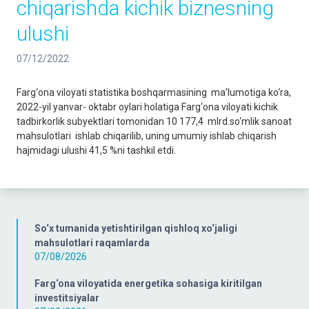
chiqarishda kichik biznesning
ulushi
07/12/2022
Farg‘ona viloyati statistika boshqarmasining ma’lumotiga ko‘ra,
2022-yil yanvar- oktabr oylari holatiga Farg‘ona viloyati kichik
tadbirkorlik subyektlari tomonidan 10 177,4 mlrd.so‘mlik sanoat
mahsulotlari ishlab chiqarilib, uning umumiy ishlab chiqarish
hajmidagi ulushi 41,5 %ni tashkil etdi.
So‘x tumanida yetishtirilgan qishloq xo‘jaligi
mahsulotlari raqamlarda
07/08/2026
Farg‘ona viloyatida energetika sohasiga kiritilgan
investitsiyalar