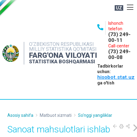
UZ
BOSHQARMA HAQIDA
Ishonch
telefon
OCHIQ MA'LUMOTLAR
(73) 249-
00-11
NASHRLAR
O‘ZBEKISTON RESPUBLIKASI
Call-center
MILLIY STATISTIKA QO‘MITASI
(73) 249-
INTERAKTIV XIZMATLAR
FARG'ONA VILOYATI
00-08
STATISTIKA BOSHQARMASI
MATBUOT XIZMATI
Tadbirkorlar
uchun:
MUROJAATLAR
hisobot.stat.uz
KONTAKTLAR
ga o'tish
Asosiy sahifa
Matbuot xizmati
So'nggi yangiliklar
Sanoat mahsulotlari ishlab