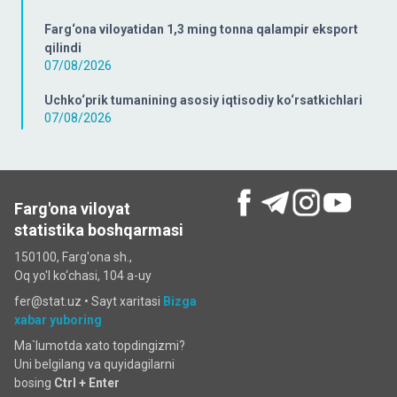
Farg‘ona viloyatidan 1,3 ming tonna qalampir eksport
qilindi
07/08/2026
Uchko‘prik tumanining asosiy iqtisodiy ko‘rsatkichlari
07/08/2026
Farg'ona viloyat
statistika boshqarmasi
150100, Farg'ona sh.,
Oq yo'l ko‘chаsi, 104 a-uy
fer@stat.uz •
Sayt xaritasi
Bizga
xabar yuboring
Ma`lumotda xato topdingizmi?
Uni belgilang va quyidagilarni
bosing
Ctrl + Enter