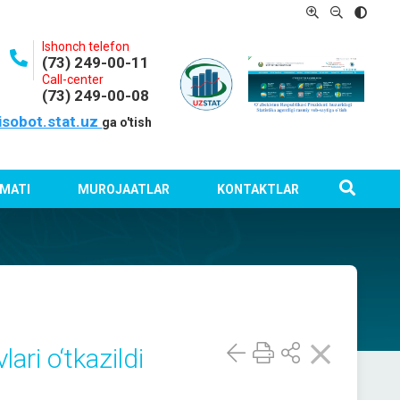
Ishonch telefon
(73) 249-00-11
Call-center
(73) 249-00-08
isobot.stat.uz
ga o'tish
MATI
MUROJAATLAR
KONTAKTLAR
ari o‘tkazildi