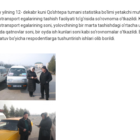
y yilning 12- dekabr kuni Qo‘shtepa tumani statistika bo‘limi yetakchi
otransport egalarining tashish faoliyati to‘g‘risida so‘rovnoma o‘tkazildi
otransport egalarining soni, yolovchining bir marta tashishdagi o‘rtacha 
da qatnovlar soni, bir oyda ish kunlari soni kabi so‘rovnomalar o‘tkazil
tuv bo‘yicha respodentlarga tushuntirish ishlari olib borildi.