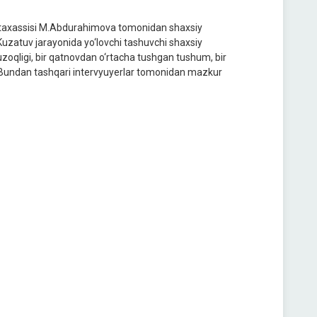
 mutaxassisi M.Abdurahimova tomonidan shaxsiy
. Kuzatuv jarayonida yo‘lovchi tashuvchi shaxsiy
uzoqligi, bir qatnovdan o‘rtacha tushgan tushum, bir
di. Bundan tashqari intervyuyerlar tomonidan mazkur