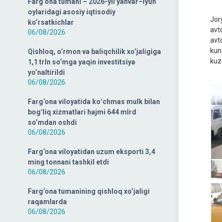
Farg‘ona tumani – 2026-yil yanvar–iyun
oylaridagi asosiy iqtisodiy
Jor
ko‘rsatkichlar
avt
06/08/2026
avt
kun
Qishloq, o‘rmon va baliqchilik xo‘jaligiga
kuza
1,1 trln so‘mga yaqin investitsiya
yo‘naltirildi
06/08/2026
Farg‘ona viloyatida koʻchmas mulk bilan
bogʻliq xizmatlari hajmi 644 mlrd
so‘mdan oshdi
06/08/2026
Farg‘ona viloyatidan uzum eksporti 3,4
ming tonnani tashkil etdi
06/08/2026
Farg‘ona tumanining qishloq xo‘jaligi
raqamlarda
06/08/2026