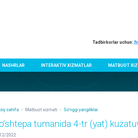
h
Tadbirkorlar uchun:
NASHRLAR
INTERAKTIV XIZMATLAR
MATBUOT XIZ
siy sahifa
Matbuot xizmati
So'nggi yangiliklar
o‘shtepa tumanida 4-tr (yat) kuzatuvl
12/2022