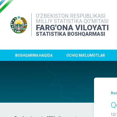
O‘ZBEKISTON RESPUBLIKASI
MILLIY STATISTIKA QO‘MITASI
FARG'ONA VILOYATI
STATISTIKA BOSHQARMASI
BOSHQARMA HAQIDA
OCHIQ MA'LUMOTLAR
Aso
Q
12/