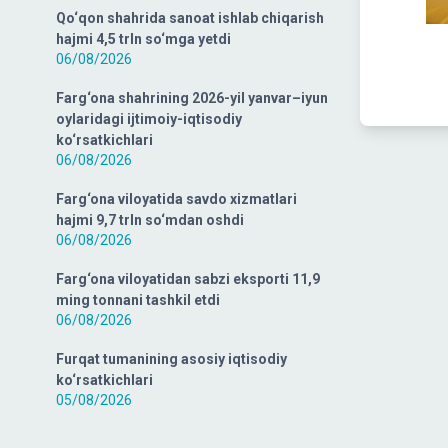
Qo‘qon shahrida sanoat ishlab chiqarish
hajmi 4,5 trln so‘mga yetdi
06/08/2026
Farg‘ona shahrining 2026-yil yanvar–iyun
oylaridagi ijtimoiy-iqtisodiy
ko‘rsatkichlari
06/08/2026
Farg‘ona viloyatida savdo xizmatlari
hajmi 9,7 trln so‘mdan oshdi
06/08/2026
Farg‘ona viloyatidan sabzi eksporti 11,9
ming tonnani tashkil etdi
06/08/2026
Furqat tumanining asosiy iqtisodiy
ko‘rsatkichlari
05/08/2026