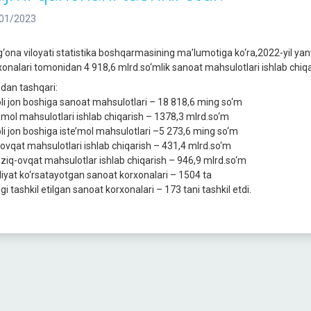
01/2023
g‘ona viloyati statistika boshqarmasining ma’lumotiga ko‘ra,2022-yil yan
xonalari tomonidan 4 918,6 mlrd.so‘mlik sanoat mahsulotlari ishlab chiqa
dan tashqari:
li jon boshiga sanoat mahsulotlari – 18 818,6 ming so‘m
e’mol mahsulotlari ishlab chiqarish – 1378,3 mlrd.so‘m
li jon boshiga iste’mol mahsulotlari –5 273,6 ming so‘m
-ovqat mahsulotlari ishlab chiqarish – 431,4 mlrd.so‘m
ziq-ovqat mahsulotlar ishlab chiqarish – 946,9 mlrd.so‘m
liyat ko‘rsatayotgan sanoat korxonalari – 1504 ta
i tashkil etilgan sanoat korxonalari – 173 tani tashkil etdi.