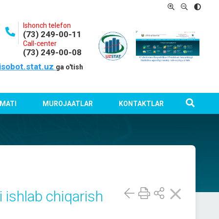
Ishonch telefon
(73) 249-00-11
Call-center
(73) 249-00-08
isobot.stat.uz
ga o'tish
MATI
MUROJAATLAR
KONTAKTLAR
 ishlab chiqarish