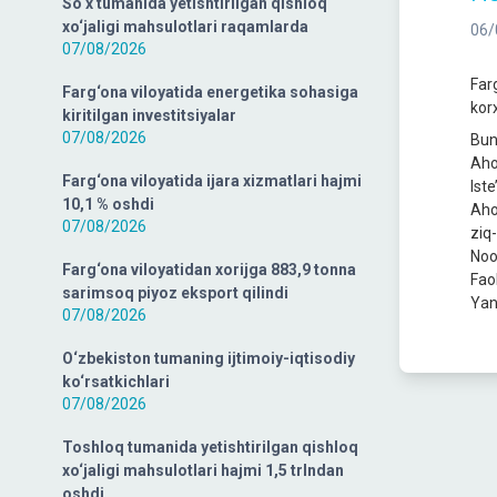
So‘x tumanida yetishtirilgan qishloq
xo‘jaligi mahsulotlari raqamlarda
06/
07/08/2026
Far
Farg‘ona viloyatida energetika sohasiga
kor
kiritilgan investitsiyalar
07/08/2026
Bun
Aho
Farg‘ona viloyatida ijara xizmatlari hajmi
Ist
10,1 % oshdi
Aho
07/08/2026
ziq
Noo
Farg‘ona viloyatidan xorijga 883,9 tonna
Fao
sarimsoq piyoz eksport qilindi
Yang
07/08/2026
O‘zbekiston tumaning ijtimoiy-iqtisodiy
ko‘rsatkichlari
07/08/2026
Toshloq tumanida yetishtirilgan qishloq
xo‘jaligi mahsulotlari hajmi 1,5 trlndan
oshdi