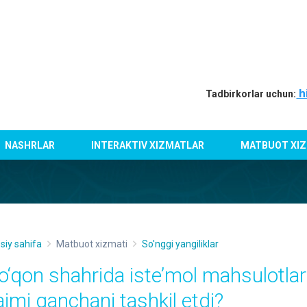
h
Tadbirkorlar uchun:
NASHRLAR
INTERAKTIV XIZMATLAR
MATBUOT XIZ
siy sahifa
Matbuot xizmati
So'nggi yangiliklar
o‘qon shahrida iste’mol mahsulotlari
ajmi qanchani tashkil etdi?