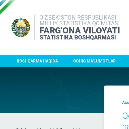
O‘ZBEKISTON RESPUBLIKASI
MILLIY STATISTIKA QO‘MITASI
FARG'ONA VILOYATI
STATISTIKA BOSHQARMASI
BOSHQARMA HAQIDA
OCHIQ MA'LUMOTLAR
Aso
Q
h