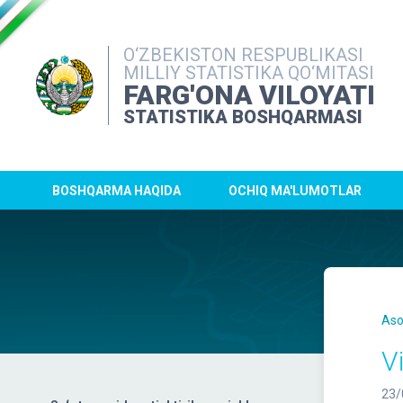
O‘ZBEKISTON RESPUBLIKASI
MILLIY STATISTIKA QO‘MITASI
FARG'ONA VILOYATI
STATISTIKA BOSHQARMASI
BOSHQARMA HAQIDA
OCHIQ MA'LUMOTLAR
Aso
V
23/