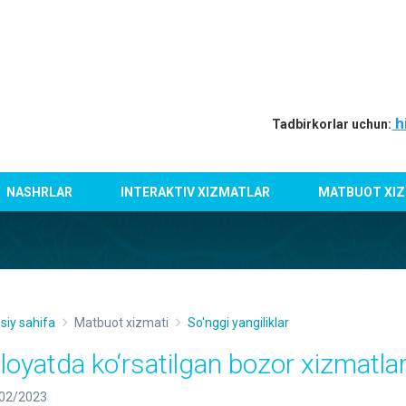
h
Tadbirkorlar uchun:
NASHRLAR
INTERAKTIV XIZMATLAR
MATBUOT XIZ
siy sahifa
Matbuot xizmati
So'nggi yangiliklar
iloyatda ko‘rsatilgan bozor xizmatla
02/2023