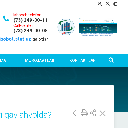
Ishonch telefon
(73) 249-00-11
Call-center
(73) 249-00-08
isobot.stat.uz
ga o'tish
MATI
MUROJAATLAR
KONTAKTLAR
ri qay ahvolda?