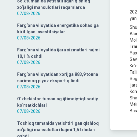
So‘x tumanida yetishtirilgan qishloq
xo‘jaligi mahsulotlari raqamlarda
202
07/08/2026
yanv
Farg‘ona viloyatida energetika sohasiga
Shu
kiritilgan investitsiyalar
Alo
07/08/2026
Mol
Tra
Farg‘ona viloyatida ijara xizmatlari hajmi
Yas
10,1 % oshdi
Sav
07/08/2026
Ko‘
Ta’
Farg‘ona viloyatidan xorijga 883,9 tonna
Sog
sarimsoq piyoz eksport qilindi
Ijar
07/08/2026
Kom
Sha
O‘zbekiston tumaning ijtimoiy-iqtisodiy
Me’
ko‘rsatkichlari
Bosh
07/08/2026
Toshloq tumanida yetishtirilgan qishloq
xo‘jaligi mahsulotlari hajmi 1,5 trlndan
oshdi