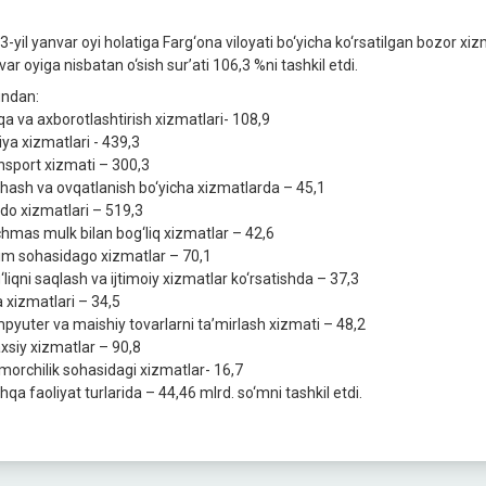
3-yil yanvar oyi holatiga Farg‘ona viloyati bo‘yicha ko‘rsatilgan bozor xiz
ar oyiga nisbatan o‘sish sur’ati 106,3 %ni tashkil etdi.
ndan:
qa va axborotlashtirish xizmatlari- 108,9
iya xizmatlari - 439,3
nsport xizmati – 300,3
hash va ovqatlanish bo‘yicha xizmatlarda – 45,1
do xizmatlari – 519,3
chmas mulk bilan bog‘liq xizmatlar – 42,6
lim sohasidago xizmatlar – 70,1
‘liqni saqlash va ijtimoiy xizmatlar ko‘rsatishda – 37,3
a xizmatlari – 34,5
pyuter va maishiy tovarlarni ta’mirlash xizmati – 48,2
xsiy xizmatlar – 90,8
morchilik sohasidagi xizmatlar- 16,7
qa faoliyat turlarida – 44,46 mlrd. so‘mni tashkil etdi.