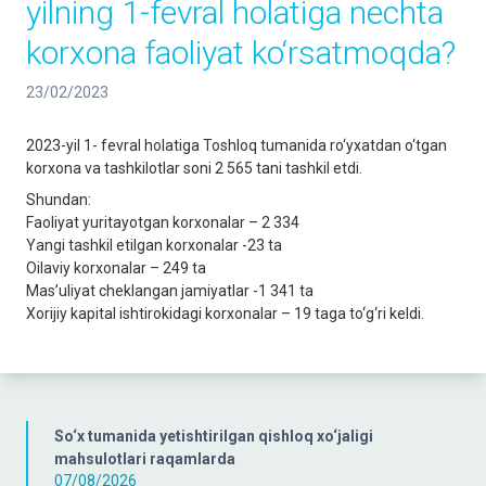
yilning 1-fevral holatiga nechta
korxona faoliyat ko‘rsatmoqda?
23/02/2023
2023-yil 1- fevral holatiga Toshloq tumanida ro‘yxatdan o‘tgan
korxona va tashkilotlar soni 2 565 tani tashkil etdi.
Shundan:
Faoliyat yuritayotgan korxonalar – 2 334
Yangi tashkil etilgan korxonalar -23 ta
Oilaviy korxonalar – 249 ta
Mas’uliyat cheklangan jamiyatlar -1 341 ta
Xorijiy kapital ishtirokidagi korxonalar – 19 taga to‘g‘ri keldi.
So‘x tumanida yetishtirilgan qishloq xo‘jaligi
mahsulotlari raqamlarda
07/08/2026