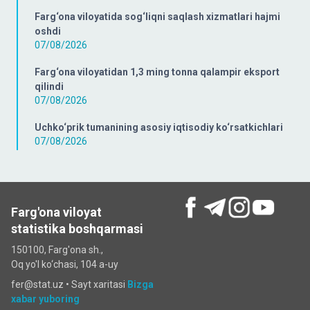
Farg‘ona viloyatida sog‘liqni saqlash xizmatlari hajmi
oshdi
07/08/2026
Farg‘ona viloyatidan 1,3 ming tonna qalampir eksport
qilindi
07/08/2026
Uchko‘prik tumanining asosiy iqtisodiy ko‘rsatkichlari
07/08/2026
Farg'ona viloyat
statistika boshqarmasi
150100, Farg'ona sh.,
Oq yo'l ko‘chаsi, 104 a-uy
fer@stat.uz •
Sayt xaritasi
Bizga
xabar yuboring