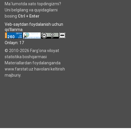
Ma`lumotda xato topdingizmi?
Uni belgilang va quyidagilarni
bosing
Ctrl + Enter
Veb-saytdan foydalanish uchun
qo'llanma
Onlayn: 17
© 2010-2026 Farg‘ona viloyat
statistika boshqarmasi
Materiallardan foydalanganda
www.farstat.uz havolani keltirish
majburiy.