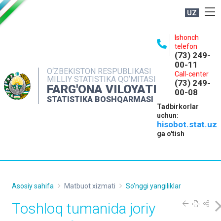
UZ
BOSHQARMA HAQIDA
Ishonch
telefon
OCHIQ MA'LUMOTLAR
(73) 249-
00-11
NASHRLAR
O‘ZBEKISTON RESPUBLIKASI
Call-center
MILLIY STATISTIKA QO‘MITASI
(73) 249-
INTERAKTIV XIZMATLAR
FARG'ONA VILOYATI
00-08
STATISTIKA BOSHQARMASI
MATBUOT XIZMATI
Tadbirkorlar
uchun:
MUROJAATLAR
hisobot.stat.uz
KONTAKTLAR
ga o'tish
Asosiy sahifa
Matbuot xizmati
So'nggi yangiliklar
Toshloq tumanida joriy