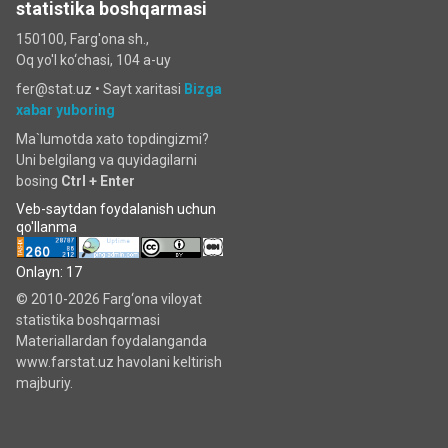
statistika boshqarmasi
150100, Farg'ona sh.,
Oq yo'l ko‘chаsi, 104 a-uy
fer@stat.uz •
Sayt xaritasi
Bizga
xabar yuboring
Ma`lumotda xato topdingizmi?
Uni belgilang va quyidagilarni
bosing
Ctrl + Enter
Veb-saytdan foydalanish uchun
qo'llanma
Onlayn: 17
© 2010-2026 Farg‘ona viloyat
statistika boshqarmasi
Materiallardan foydalanganda
www.farstat.uz havolani keltirish
majburiy.