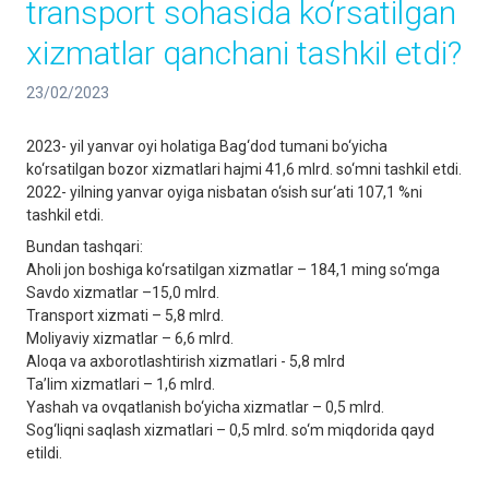
transport sohasida ko‘rsatilgan
xizmatlar qanchani tashkil etdi?
23/02/2023
2023- yil yanvar oyi holatiga Bag‘dod tumani bo‘yicha
ko‘rsatilgan bozor xizmatlari hajmi 41,6 mlrd. so‘mni tashkil etdi.
2022- yilning yanvar oyiga nisbatan o‘sish sur‘ati 107,1 %ni
tashkil etdi.
Bundan tashqari:
Aholi jon boshiga ko‘rsatilgan xizmatlar – 184,1 ming so‘mga
Savdo xizmatlar –15,0 mlrd.
Transport xizmati – 5,8 mlrd.
Moliyaviy xizmatlar – 6,6 mlrd.
Aloqa va axborotlashtirish xizmatlari - 5,8 mlrd
Ta’lim xizmatlari – 1,6 mlrd.
Yashah va ovqatlanish bo‘yicha xizmatlar – 0,5 mlrd.
Sog‘liqni saqlash xizmatlari – 0,5 mlrd. so‘m miqdorida qayd
etildi.