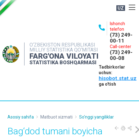
UZ
BOSHQARMA HAQIDA
Ishonch
telefon
OCHIQ MA'LUMOTLAR
(73) 249-
00-11
NASHRLAR
O‘ZBEKISTON RESPUBLIKASI
Call-center
MILLIY STATISTIKA QO‘MITASI
(73) 249-
INTERAKTIV XIZMATLAR
FARG'ONA VILOYATI
00-08
STATISTIKA BOSHQARMASI
MATBUOT XIZMATI
Tadbirkorlar
uchun:
MUROJAATLAR
hisobot.stat.uz
KONTAKTLAR
ga o'tish
Asosiy sahifa
Matbuot xizmati
So'nggi yangiliklar
Bag‘dod tumani boyicha