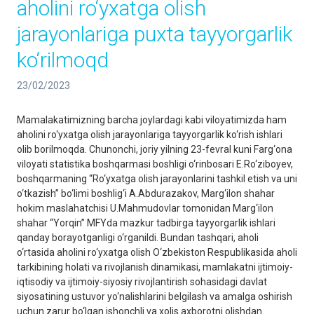
aholini ro‘yxatga olish
jarayonlariga puxta tayyorgarlik
ko‘rilmoqd
23/02/2023
Mamalakatimizning barcha joylardagi kabi viloyatimizda ham
aholini ro‘yxatga olish jarayonlariga tayyorgarlik ko‘rish ishlari
olib borilmoqda. Chunonchi, joriy yilning 23-fevral kuni Farg‘ona
viloyati statistika boshqarmasi boshligi o‘rinbosari E.Ro‘ziboyev,
boshqarmaning “Ro‘yxatga olish jarayonlarini tashkil etish va uni
o‘tkazish” bo‘limi boshlig‘i A.Abdurazakov, Marg‘ilon shahar
hokim maslahatchisi U.Mahmudovlar tomonidan Marg‘ilon
shahar “Yorqin” MFYda mazkur tadbirga tayyorgarlik ishlari
qanday borayotganligi o‘rganildi. Bundan tashqari, aholi
o‘rtasida aholini ro‘yxatga olish O‘zbekiston Respublikasida aholi
tarkibining holati va rivojlanish dinamikasi, mamlakatni ijtimoiy-
iqtisodiy va ijtimoiy-siyosiy rivojlantirish sohasidagi davlat
siyosatining ustuvor yo‘nalishlarini belgilash va amalga oshirish
uchun zarur bo‘lgan ishonchli va xolis axborotni olishdan