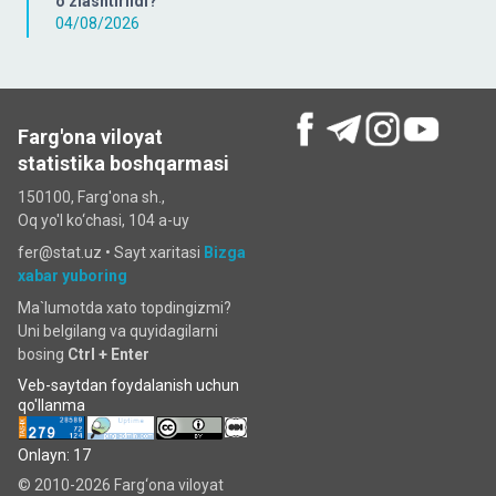
o‘zlashtirildi?
04/08/2026
Farg'ona viloyat
statistika boshqarmasi
150100, Farg'ona sh.,
Oq yo'l ko‘chаsi, 104 a-uy
fer@stat.uz •
Sayt xaritasi
Bizga
xabar yuboring
Ma`lumotda xato topdingizmi?
Uni belgilang va quyidagilarni
bosing
Ctrl + Enter
Veb-saytdan foydalanish uchun
qo'llanma
Onlayn: 17
© 2010-2026 Farg‘ona viloyat