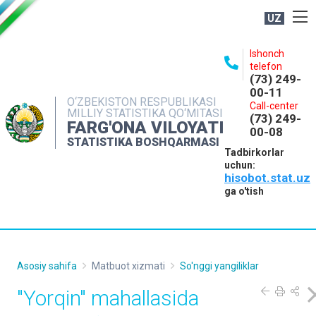
UZ
BOSHQARMA HAQIDA
Ishonch
telefon
OCHIQ MA'LUMOTLAR
(73) 249-
00-11
NASHRLAR
O‘ZBEKISTON RESPUBLIKASI
Call-center
MILLIY STATISTIKA QO‘MITASI
(73) 249-
INTERAKTIV XIZMATLAR
FARG'ONA VILOYATI
00-08
STATISTIKA BOSHQARMASI
MATBUOT XIZMATI
Tadbirkorlar
uchun:
MUROJAATLAR
hisobot.stat.uz
KONTAKTLAR
ga o'tish
Asosiy sahifa
Matbuot xizmati
So'nggi yangiliklar
"Yorqin" mahallasida